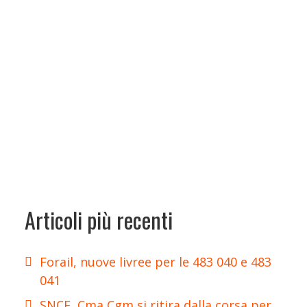
Articoli più recenti
Forail, nuove livree per le 483 040 e 483
041
SNCF, Cma Cgm si ritira dalla corsa per