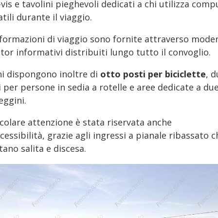
-vis e tavolini pieghevoli dedicati a chi utilizza comp
tili durante il viaggio.
nformazioni di viaggio sono fornite attraverso mode
or informativi distribuiti lungo tutto il convoglio.
ni dispongono inoltre di
otto posti per biciclette
, 
 per persone in sedia a rotelle e aree dedicate a du
eggini.
icolare attenzione è stata riservata anche
ccessibilità, grazie agli ingressi a pianale ribassato c
itano salita e discesa.