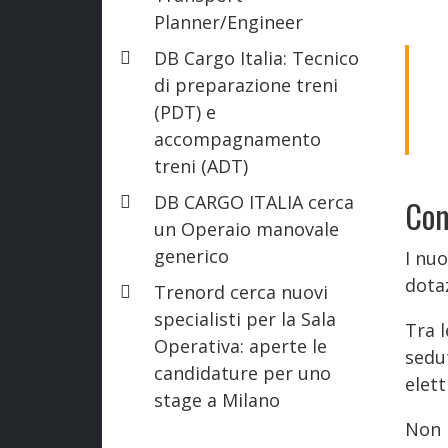
Planner/Engineer
DB Cargo Italia: Tecnico
di preparazione treni
(PDT) e
accompagnamento
treni (ADT)
DB CARGO ITALIA cerca
Com
un Operaio manovale
generico
I nu
dota
Trenord cerca nuovi
specialisti per la Sala
Tra l
Operativa: aperte le
sedu
candidature per uno
elet
stage a Milano
Non 