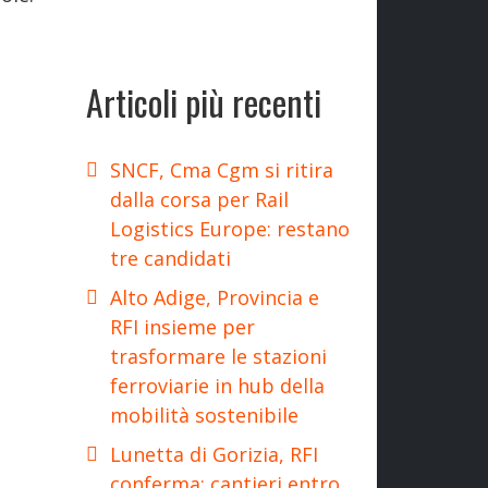
Articoli più recenti
SNCF, Cma Cgm si ritira
dalla corsa per Rail
Logistics Europe: restano
tre candidati
Alto Adige, Provincia e
RFI insieme per
trasformare le stazioni
ferroviarie in hub della
mobilità sostenibile
Lunetta di Gorizia, RFI
conferma: cantieri entro