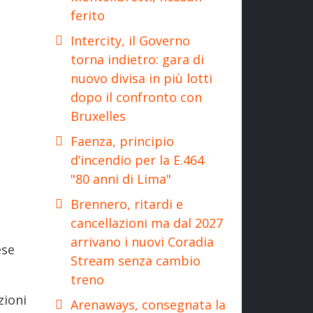
ferito
Intercity, il Governo
torna indietro: gara di
nuovo divisa in più lotti
dopo il confronto con
Bruxelles
Faenza, principio
d’incendio per la E.464
"80 anni di Lima"
Brennero, ritardi e
cancellazioni ma dal 2027
arrivano i nuovi Coradia
ese
Stream senza cambio
treno
zioni
Arenaways, consegnata la