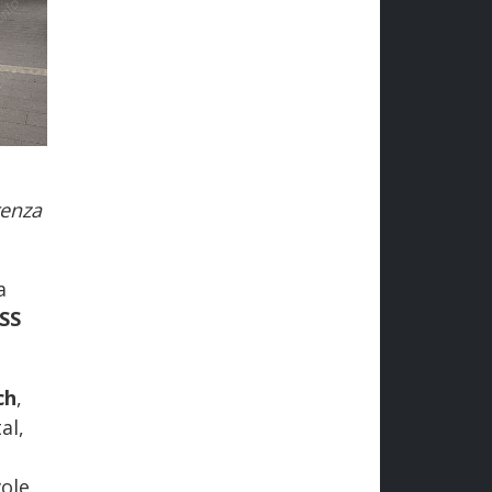
renza
a
ISS
ch
,
al,
ole.