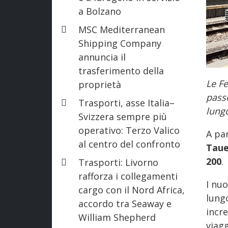
a Bolzano
MSC Mediterranean
Shipping Company
annuncia il
trasferimento della
Le F
proprietà
pass
Trasporti, asse Italia–
lungo
Svizzera sempre più
operativo: Terzo Valico
A par
al centro del confronto
Tau
200
.
Trasporti: Livorno
rafforza i collegamenti
I nu
cargo con il Nord Africa,
lungo
accordo tra Seaway e
incr
William Shepherd
viagg