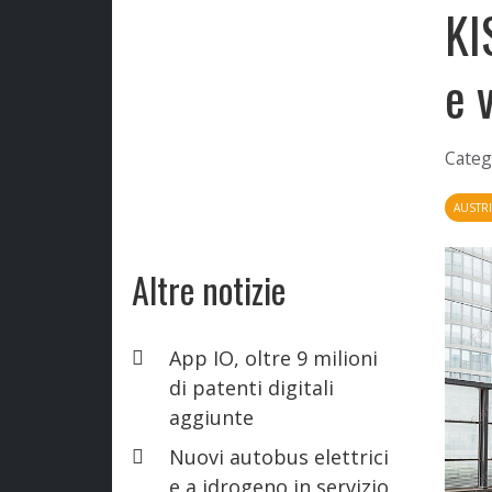
KI
e 
Categ
AUSTR
Altre notizie
App IO, oltre 9 milioni
di patenti digitali
aggiunte
Nuovi autobus elettrici
e a idrogeno in servizio