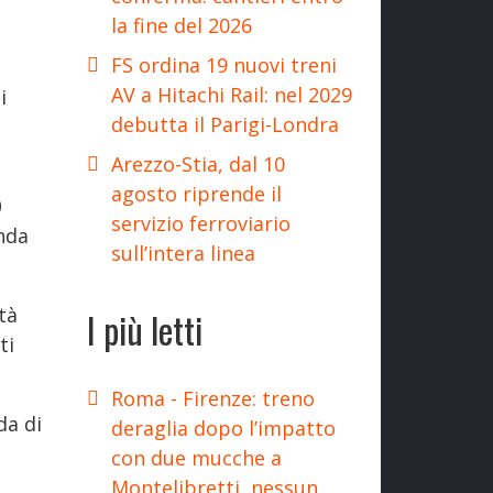
la fine del 2026
FS ordina 19 nuovi treni
AV a Hitachi Rail: nel 2029
i
debutta il Parigi-Londra
Arezzo-Stia, dal 10
agosto riprende il
0
servizio ferroviario
onda
sull’intera linea
ità
I più letti
ti
Roma - Firenze: treno
da di
deraglia dopo l’impatto
con due mucche a
Montelibretti, nessun