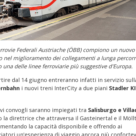
errovie Federali Austriache (ÖBB) compiono un nuovo
o nel miglioramento dei collegamenti a lunga percor
 una delle linee ferroviarie più suggestive d'Europa.
tire dal 14 giugno entreranno infatti in servizio sull
ernbahn
i nuovi treni InterCity a due piani
Stadler K
ovi convogli saranno impiegati tra
Salisburgo e Villa
 la direttrice che attraversa il Gasteinertal e il Möllt
ementando la capacità disponibile e offrendo ai
iatori un'esperienza di viaggio ancora più confortev