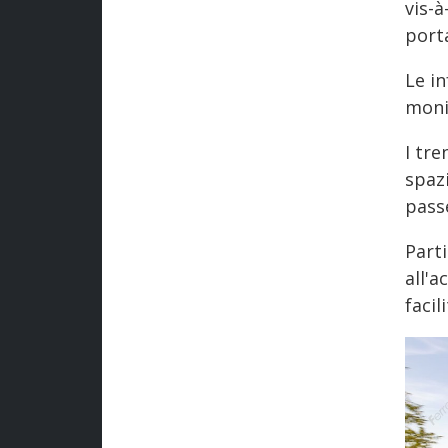
vis-à
porta
Le i
monit
I tre
spazi
pass
Part
all'a
facil