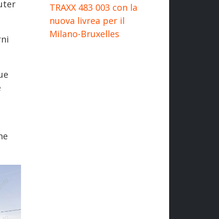
uter
TRAXX 483 003 con la
nuova livrea per il
Milano-Bruxelles
rni
due
e
he