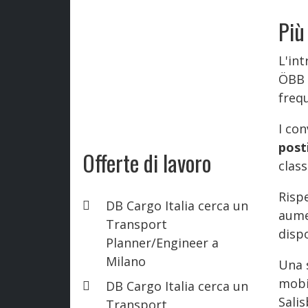
Più
L'int
ÖBB v
frequ
I con
post
Offerte di lavoro
class
Rispe
DB Cargo Italia cerca un
aume
Transport
dispo
Planner/Engineer a
Milano
Una 
mobil
DB Cargo Italia cerca un
Salis
Transport