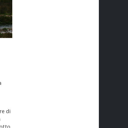
a
re di
a
otto