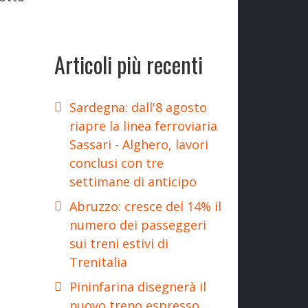
Articoli più recenti
Sardegna: dall'8 agosto
riapre la linea ferroviaria
Sassari - Alghero, lavori
conclusi con tre
settimane di anticipo
Abruzzo: cresce del 14% il
numero dei passeggeri
sui treni estivi di
Trenitalia
Pininfarina disegnerà il
nuovo treno espresso