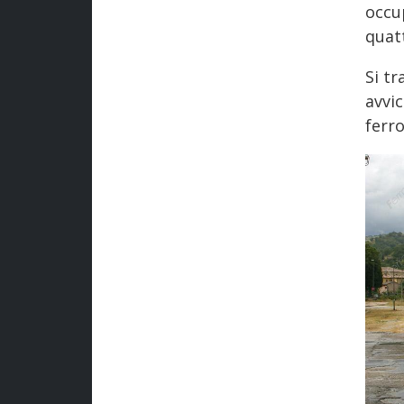
occu
quat
Si tr
avvic
ferro