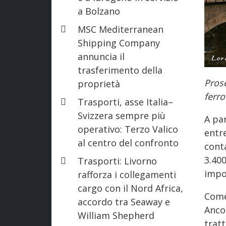
a Bolzano
MSC Mediterranean
Shipping Company
annuncia il
trasferimento della
Pros
proprietà
ferro
Trasporti, asse Italia–
Svizzera sempre più
A pa
operativo: Terzo Valico
entre
al centro del confronto
conta
3.40
Trasporti: Livorno
impo
rafforza i collegamenti
cargo con il Nord Africa,
Come
accordo tra Seaway e
Anco
William Shepherd
trat