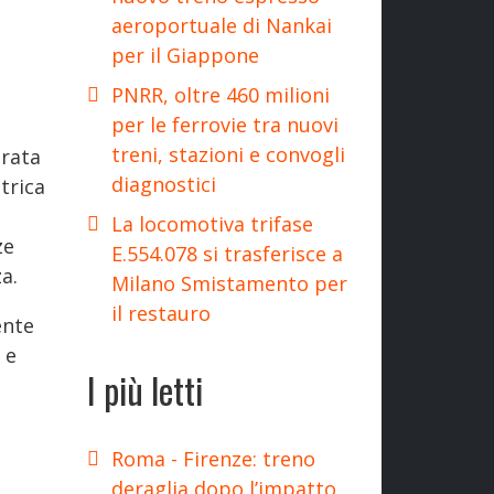
aeroportuale di Nankai
per il Giappone
PNRR, oltre 460 milioni
per le ferrovie tra nuovi
treni, stazioni e convogli
trata
diagnostici
trica
La locomotiva trifase
ze
E.554.078 si trasferisce a
a.
Milano Smistamento per
il restauro
ente
 e
I più letti
ò
Roma - Firenze: treno
deraglia dopo l’impatto