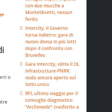
con due mucche a
Montelibretti, nessun
er
ferito
Intercity, il Governo
torna indietro: gara di
nuovo divisa in più lotti
di
dopo il confronto con
Bruxelles
Gara Intercity, slitta il DL
Infrastrutture-PNRR:
arri o
nodo ancora aperto sul
lotto unico
RFI, ultimo viaggio per il
convoglio diagnostico
ntre
"Archimede": trasferito a