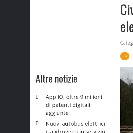
Ci
el
Categ
RFI
Altre notizie
App IO, oltre 9 milioni
di patenti digitali
aggiunte
Nuovi autobus elettrici
e a idrogeno in servizio