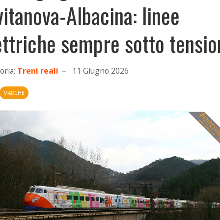
vitanova-Albacina: linee
ettriche sempre sotto tensio
oria:
Treni reali
11 Giugno 2026
MARCHE