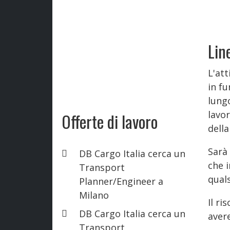
Lin
L'at
in fu
lungo
lavor
Offerte di lavoro
della
Sarà
DB Cargo Italia cerca un
che i
Transport
quals
Planner/Engineer a
Milano
Il ri
DB Cargo Italia cerca un
aver
Transport