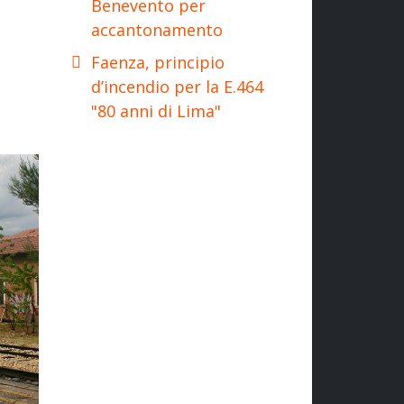
Benevento per
accantonamento
Faenza, principio
d’incendio per la E.464
"80 anni di Lima"