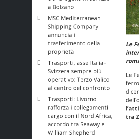
a Bolzano
MSC Mediterranean
Shipping Company
annuncia il
trasferimento della
Le F
proprietà
inte
roma
Trasporti, asse Italia–
Svizzera sempre più
Le Fe
operativo: Terzo Valico
ferro
al centro del confronto
dice
Trasporti: Livorno
dell’
rafforza i collegamenti
l’at
cargo con il Nord Africa,
tra 
accordo tra Seaway e
William Shepherd