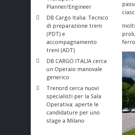
pass
Planner/Engineer
ciasc
DB Cargo Italia: Tecnico
di preparazione treni
Inolt
(PDT) e
prolu
accompagnamento
ferro
treni (ADT)
DB CARGO ITALIA cerca
un Operaio manovale
generico
Trenord cerca nuovi
specialisti per la Sala
Operativa: aperte le
candidature per uno
stage a Milano