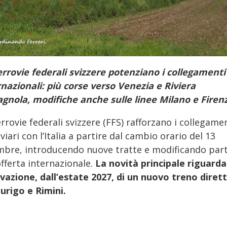
errovie federali svizzere potenziano i collegamenti
rnazionali: più corse verso Venezia e Riviera
gnola, modifiche anche sulle linee Milano e Firen
rrovie federali svizzere (FFS) rafforzano i collegame
viari con l’Italia a partire dal cambio orario del 13
mbre, introducendo nuove tratte e modificando par
offerta internazionale.
La novità principale riguarda
tivazione, dall’estate 2027, di un nuovo treno diret
Zurigo e Rimini.