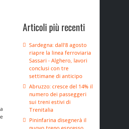
Articoli più recenti
Sardegna: dall'8 agosto
riapre la linea ferroviaria
Sassari - Alghero, lavori
conclusi con tre
settimane di anticipo
Abruzzo: cresce del 14% il
numero dei passeggeri
sui treni estivi di
na
Trenitalia
le
Pininfarina disegnerà il
nuovo treno espresso