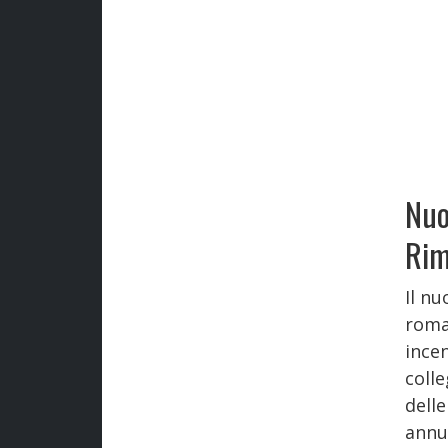
Nuo
Rim
Il nu
romag
incen
coll
delle
annun