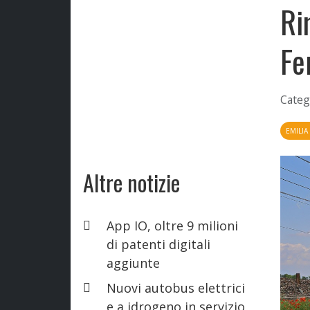
Ri
Fe
Categ
EMILI
Altre notizie
App IO, oltre 9 milioni
di patenti digitali
aggiunte
Nuovi autobus elettrici
e a idrogeno in servizio