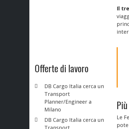
Il t
viagg
princ
inte
Offerte di lavoro
DB Cargo Italia cerca un
Transport
Planner/Engineer a
Più
Milano
Le Fe
DB Cargo Italia cerca un
pote
Transport