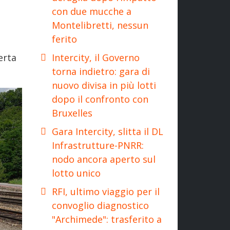
con due mucche a
Montelibretti, nessun
ferito
Intercity, il Governo
erta
torna indietro: gara di
nuovo divisa in più lotti
dopo il confronto con
Bruxelles
Gara Intercity, slitta il DL
Infrastrutture-PNRR:
nodo ancora aperto sul
lotto unico
RFI, ultimo viaggio per il
convoglio diagnostico
"Archimede": trasferito a