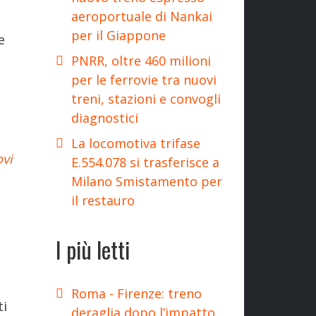
aeroportuale di Nankai
per il Giappone
e
PNRR, oltre 460 milioni
per le ferrovie tra nuovi
treni, stazioni e convogli
diagnostici
La locomotiva trifase
ovi
E.554.078 si trasferisce a
Milano Smistamento per
il restauro
I più letti
Roma - Firenze: treno
ti
deraglia dopo l’impatto