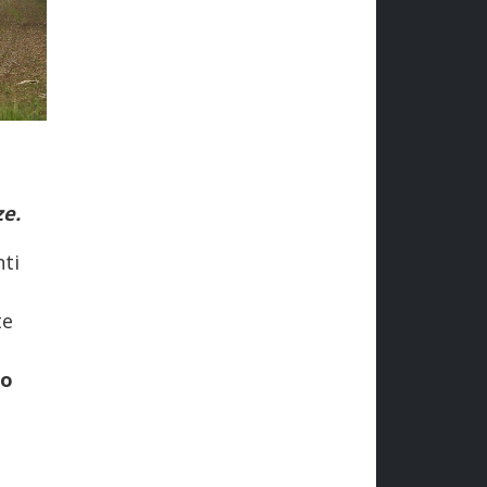
ze.
nti
te
to