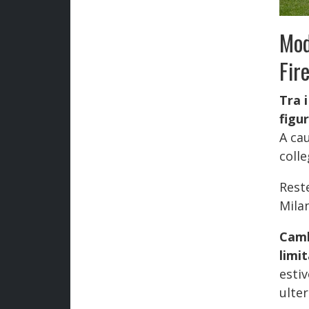
Mod
Fir
Tra 
figu
A cau
coll
Reste
Milan
Camb
limi
estiv
ulter