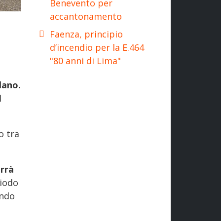
Benevento per
accantonamento
Faenza, principio
d’incendio per la E.464
"80 anni di Lima"
lano.
l
o tra
rrà
riodo
ando