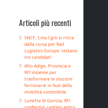
Articoli più recenti
SNCF, Cma Cgm si ritira
dalla corsa per Rail
Logistics Europe: restano
tre candidati
Alto Adige, Provincia e
RFI insieme per
trasformare le stazioni
ferroviarie in hub della
mobilità sostenibile
Lunetta di Gorizia, RFI
conferma: cantieri entro