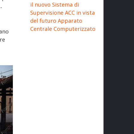
il nuovo Sistema di
-
Supervisione ACC in vista
del futuro Apparato
Centrale Computerizzato
lano
re