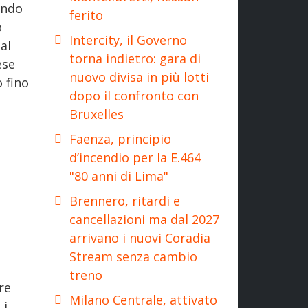
endo
ferito
o
Intercity, il Governo
al
torna indietro: gara di
ese
nuovo divisa in più lotti
o fino
dopo il confronto con
Bruxelles
Faenza, principio
d’incendio per la E.464
"80 anni di Lima"
Brennero, ritardi e
cancellazioni ma dal 2027
arrivano i nuovi Coradia
Stream senza cambio
l
treno
re
Milano Centrale, attivato
 i