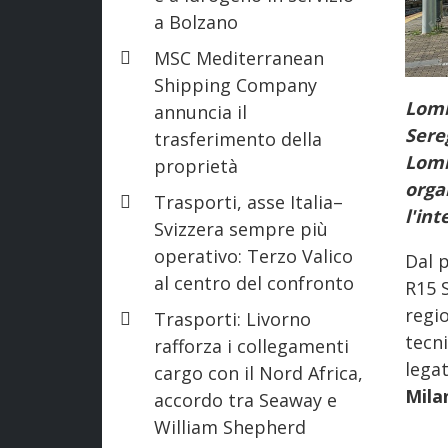
a Bolzano
MSC Mediterranean
Shipping Company
Lomb
annuncia il
Sere
trasferimento della
Lomb
proprietà
organ
Trasporti, asse Italia–
l'int
Svizzera sempre più
operativo: Terzo Valico
Dal p
al centro del confronto
R15 
regio
Trasporti: Livorno
tecn
rafforza i collegamenti
legat
cargo con il Nord Africa,
Mila
accordo tra Seaway e
William Shepherd