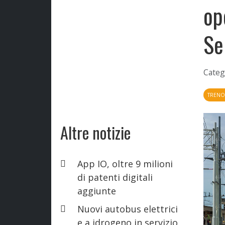
op
Se
Categ
TREN
Altre notizie
App IO, oltre 9 milioni
di patenti digitali
aggiunte
Nuovi autobus elettrici
e a idrogeno in servizio