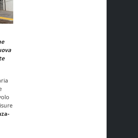
ne
uova
te
aria
e
volo
isure
za-