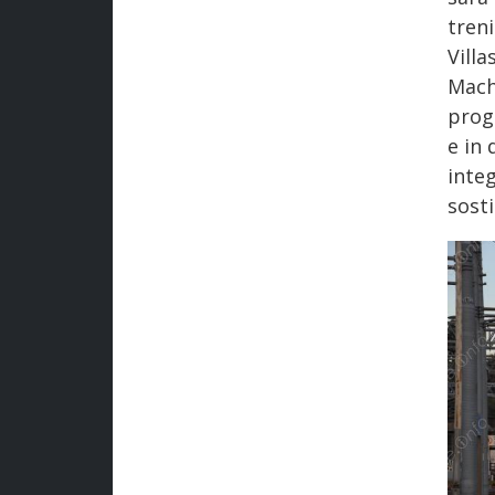
treni
Vill
Mach
progr
e in
integ
sosti