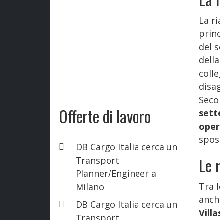
La ri
prin
del s
della
colle
disag
Seco
Offerte di lavoro
sett
oper
spost
DB Cargo Italia cerca un
Le 
Transport
Planner/Engineer a
Tra l
Milano
anche
DB Cargo Italia cerca un
Vill
Transport