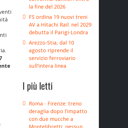
la fine del 2026
venti
FS ordina 19 nuovi treni
uità
AV a Hitachi Rail: nel 2029
debutta il Parigi-Londra
nti
Arezzo-Stia, dal 10
agosto riprende il
ia.
servizio ferroviario
7
sull’intera linea
ente
I più letti
Roma - Firenze: treno
deraglia dopo l’impatto
con due mucche a
à
Montelibretti, nessun