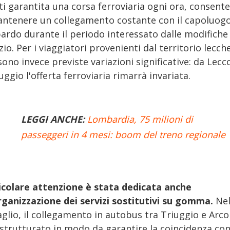
ti garantita una corsa ferroviaria ogni ora, consent
antenere un collegamento costante con il capoluog
ardo durante il periodo interessato dalle modifiche 
zio. Per i viaggiatori provenienti dal territorio lecch
ono invece previste variazioni significative: da Lecc
uggio l'offerta ferroviaria rimarrà invariata.
LEGGI ANCHE:
Lombardia, 75 milioni di
passeggeri in 4 mesi: boom del treno regionale
icolare attenzione è stata dedicata anche
organizzazione dei servizi sostitutivi su gomma.
Ne
glio, il collegamento in autobus tra Triuggio e Arco
 strutturato in modo da garantire la coincidenza con