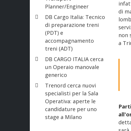
infat
Planner/Engineer
di m
DB Cargo Italia: Tecnico
lomb
di preparazione treni
servi
(PDT) e
non s
accompagnamento
a Tri
treni (ADT)
DB CARGO ITALIA cerca
un Operaio manovale
generico
Trenord cerca nuovi
specialisti per la Sala
Operativa: aperte le
Part
candidature per uno
all'
stage a Milano
detta
sarà