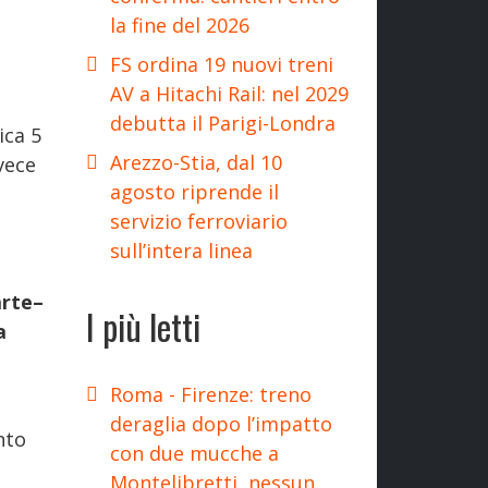
la fine del 2026
FS ordina 19 nuovi treni
AV a Hitachi Rail: nel 2029
debutta il Parigi-Londra
ica 5
Arezzo-Stia, dal 10
nvece
agosto riprende il
servizio ferroviario
sull’intera linea
arte–
I più letti
a
Roma - Firenze: treno
deraglia dopo l’impatto
nto
con due mucche a
Montelibretti, nessun