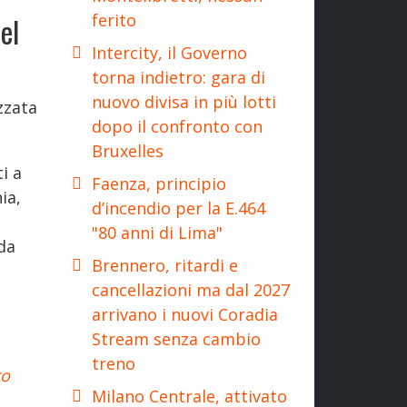
ferito
el
Intercity, il Governo
torna indietro: gara di
nuovo divisa in più lotti
zzata
dopo il confronto con
Bruxelles
i a
Faenza, principio
ia,
d’incendio per la E.464
"80 anni di Lima"
nda
Brennero, ritardi e
cancellazioni ma dal 2027
arrivano i nuovi Coradia
Stream senza cambio
treno
to
Milano Centrale, attivato