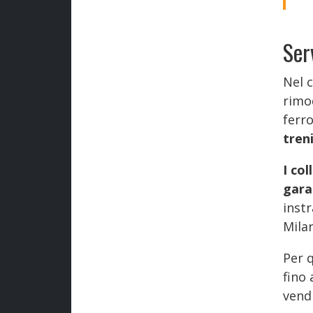
Ser
Nel c
rimo
ferro
tren
I co
gara
inst
Mila
Per q
fino 
vendi