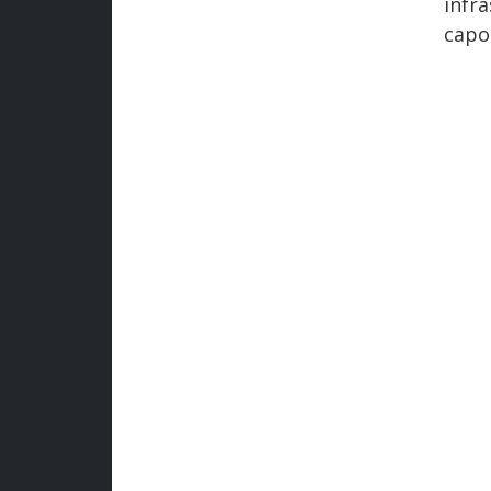
infr
capo