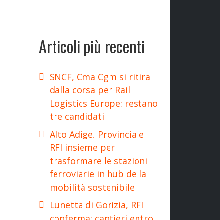
Articoli più recenti
SNCF, Cma Cgm si ritira
dalla corsa per Rail
Logistics Europe: restano
tre candidati
Alto Adige, Provincia e
RFI insieme per
trasformare le stazioni
ferroviarie in hub della
mobilità sostenibile
Lunetta di Gorizia, RFI
conferma: cantieri entro