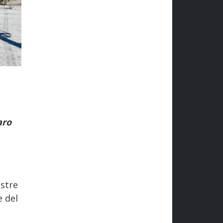
aro
estre
e del