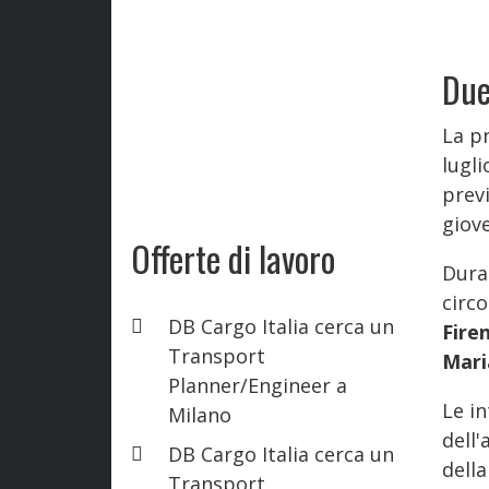
Due
La pr
lugli
previ
giove
Offerte di lavoro
Dura
circo
DB Cargo Italia cerca un
Fire
Transport
Mari
Planner/Engineer a
Le i
Milano
dell
DB Cargo Italia cerca un
della
Transport