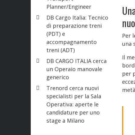
Planner/Engineer
Una
DB Cargo Italia: Tecnico
nuo
di preparazione treni
(PDT) e
Per l
accompagnamento
una 
treni (ADT)
Il me
DB CARGO ITALIA cerca
bord
un Operaio manovale
per p
generico
eccez
Trenord cerca nuovi
metà
specialisti per la Sala
Operativa: aperte le
candidature per uno
stage a Milano