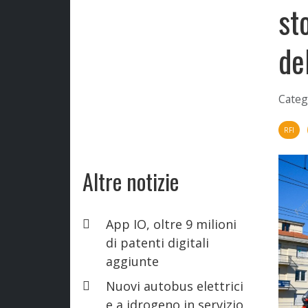
st
de
Categ
RFI
Altre notizie
App IO, oltre 9 milioni
di patenti digitali
aggiunte
Nuovi autobus elettrici
e a idrogeno in servizio