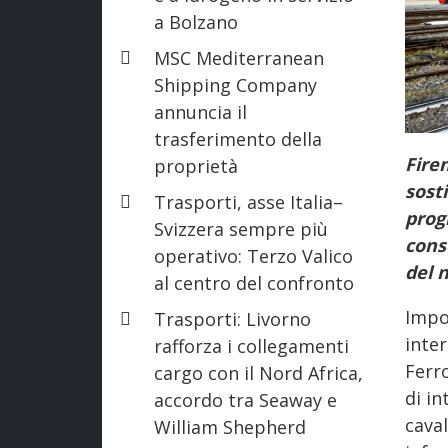
a Bolzano
MSC Mediterranean
Shipping Company
annuncia il
trasferimento della
Firen
proprietà
sost
Trasporti, asse Italia–
prog
Svizzera sempre più
cons
operativo: Terzo Valico
del 
al centro del confronto
Impor
Trasporti: Livorno
inter
rafforza i collegamenti
Ferro
cargo con il Nord Africa,
di i
accordo tra Seaway e
caval
William Shepherd