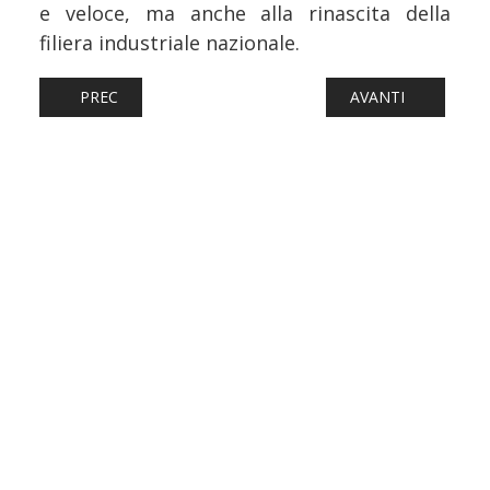
e veloce, ma anche alla rinascita della
filiera industriale nazionale.
ARTICOLO PRECEDENTE: FERROVIE: BRESCIA - ISEO - ED
ARTICOLO SUCCESS
PREC
AVANTI