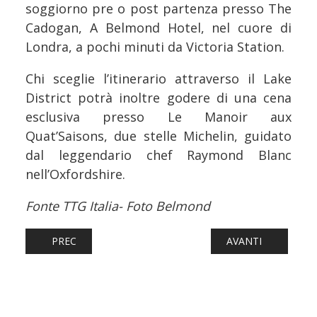
soggiorno pre o post partenza presso The
Cadogan, A Belmond Hotel, nel cuore di
Londra, a pochi minuti da Victoria Station.
Chi sceglie l’itinerario attraverso il Lake
District potrà inoltre godere di una cena
esclusiva presso Le Manoir aux
Quat’Saisons, due stelle Michelin, guidato
dal leggendario chef Raymond Blanc
nell’Oxfordshire.
Fonte TTG Italia- Foto Belmond
ARTICOLO PRECEDENTE: FERROVIE: RINNOVO CONTRATTO 
ARTICOLO SUCCES
PREC
AVANTI