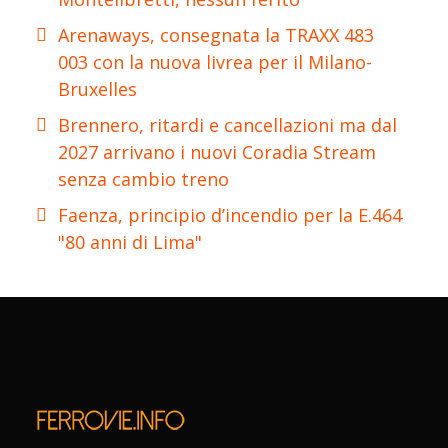
Arenaways, consegnata la TRAXX 483
003 con la nuova livrea per il Milano-
Bruxelles
Brennero, ritardi e cancellazioni ma dal
2027 arrivano i nuovi Coradia Stream
senza cambio treno
Faenza, principio d’incendio per la E.464
"80 anni di Lima"