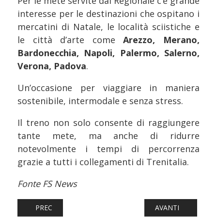
Per le mete servite dal Regionale c’è grande
interesse per le destinazioni che ospitano i
mercatini di Natale, le località sciistiche e
le città d’arte come
Arezzo, Merano,
Bardonecchia, Napoli, Palermo, Salerno,
Verona, Padova
.
Un’occasione per viaggiare in maniera
sostenibile, intermodale e senza stress.
Il treno non solo consente di raggiungere
tante mete, ma anche di ridurre
notevolmente i tempi di percorrenza
grazie a tutti i collegamenti di Trenitalia.
Fonte FS News
ARTICOLO PRECEDENTE: FERROVIE: REGIONALE SICILIA, 
ARTICOLO SUCCESSI
PREC
AVANTI