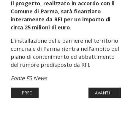
Il progetto, realizzato in accordo con il
Comune di Parma
,
sarà finanziato
interamente da RFI per un importo di
circa 25 milioni di euro
.
L’installazione delle barriere nel territorio
comunale di Parma rientra nell'ambito del
piano di contenimento ed abbattimento
del rumore predisposto da RFI.
Fonte FS News
ARTICOLO PRECEDENTE: FERROVIE: DEFIBRILLATORI A BO
ARTICOLO SUCCESS
PREC
AVANTI