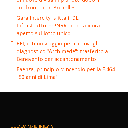
confronto con Bruxelles
Gara Intercity, slitta il DL
Infrastrutture-PNRR: nodo ancora
aperto sul lotto unico
RFI, ultimo viaggio per il convoglio
diagnostico "Archimede": trasferito a
Benevento per accantonamento
Faenza, principio d’incendio per la E.464
"80 anni di Lima"