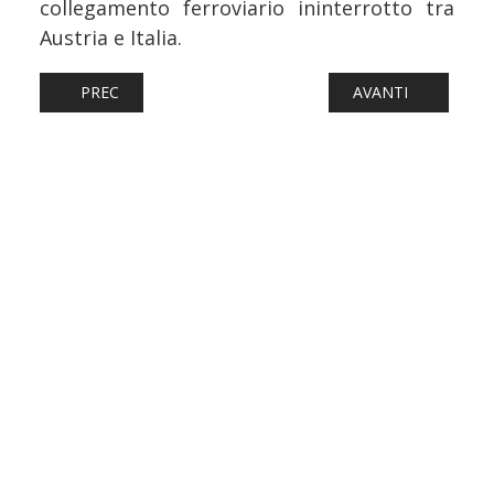
collegamento ferroviario ininterrotto tra
Austria e Italia.
ARTICOLO PRECEDENTE: FERROVIE: CANTIERI IN LOMBARD
ARTICOLO SUCCESS
PREC
AVANTI