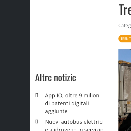
Tr
Categ
TRENIT
Altre notizie
App IO, oltre 9 milioni
di patenti digitali
aggiunte
Nuovi autobus elettrici
e a idrogeno in servizio