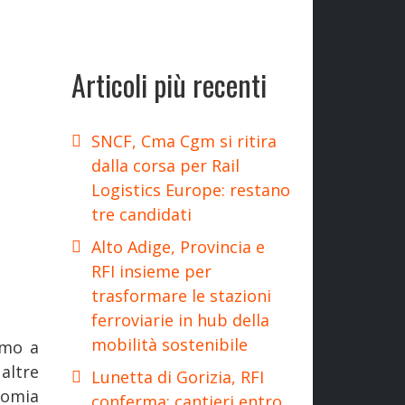
Articoli più recenti
SNCF, Cma Cgm si ritira
dalla corsa per Rail
Logistics Europe: restano
tre candidati
Alto Adige, Provincia e
RFI insieme per
trasformare le stazioni
ferroviarie in hub della
mobilità sostenibile
emo a
altre
Lunetta di Gorizia, RFI
romia
conferma: cantieri entro