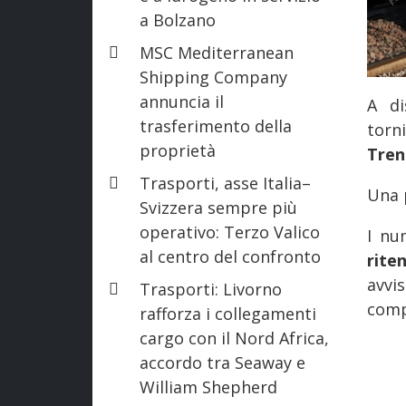
a Bolzano
MSC Mediterranean
Shipping Company
annuncia il
A di
trasferimento della
torn
proprietà
Tren
Trasporti, asse Italia–
Una 
Svizzera sempre più
operativo: Terzo Valico
I nu
al centro del confronto
rite
avvi
Trasporti: Livorno
comp
rafforza i collegamenti
cargo con il Nord Africa,
accordo tra Seaway e
William Shepherd