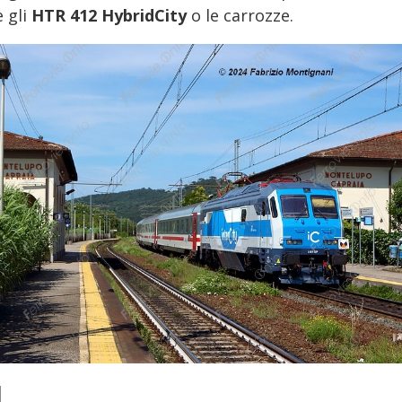
 gli
HTR 412 HybridCity
o le carrozze.
1