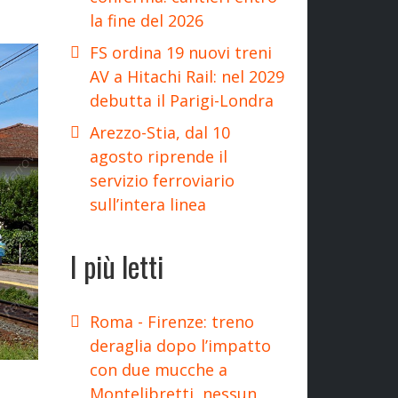
la fine del 2026
FS ordina 19 nuovi treni
AV a Hitachi Rail: nel 2029
debutta il Parigi-Londra
Arezzo-Stia, dal 10
agosto riprende il
servizio ferroviario
sull’intera linea
I più letti
Roma - Firenze: treno
deraglia dopo l’impatto
con due mucche a
Montelibretti, nessun