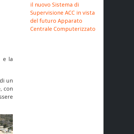
il nuovo Sistema di
Supervisione ACC in vista
del futuro Apparato
Centrale Computerizzato
1
e la
di un
, con
ssere