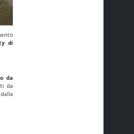
mento
ty di
o da
ti da
dalla