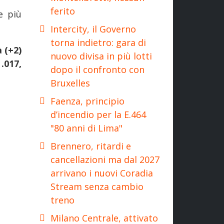
ferito
e più
Intercity, il Governo
torna indietro: gara di
à (+2)
nuovo divisa in più lotti
 .017,
dopo il confronto con
Bruxelles
Faenza, principio
d’incendio per la E.464
"80 anni di Lima"
Brennero, ritardi e
cancellazioni ma dal 2027
arrivano i nuovi Coradia
Stream senza cambio
treno
Milano Centrale, attivato