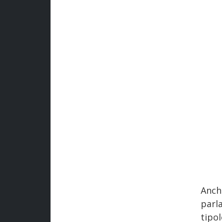
Anch
par
tipo