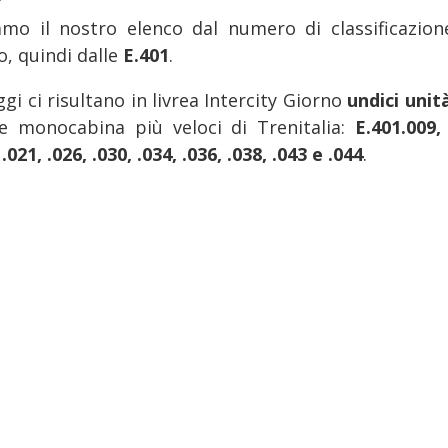
iamo il nostro elenco dal numero di classificazion
o, quindi dalle
E.401
.
gi ci risultano in livrea Intercity Giorno
undici unit
le monocabina più veloci di Trenitalia:
E.401.009,
 .021, .026, .030, .034, .036, .038, .043 e .044
.