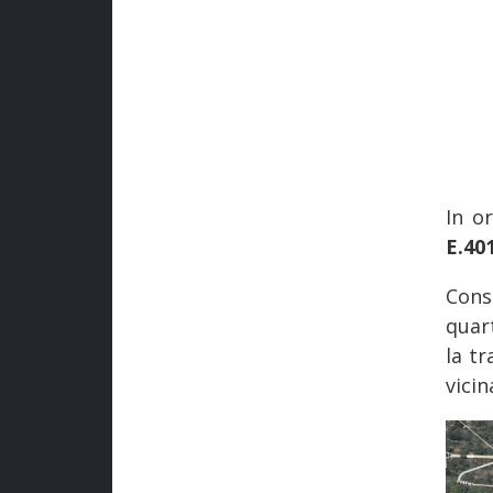
In o
E.40
Cons
quar
la t
vicin