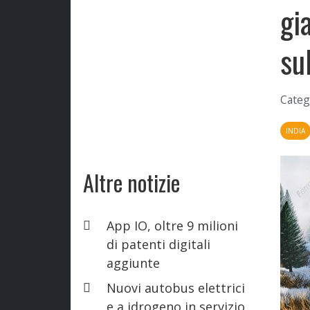
gi
su
Categ
INDIA
Altre notizie
App IO, oltre 9 milioni
di patenti digitali
aggiunte
Nuovi autobus elettrici
e a idrogeno in servizio