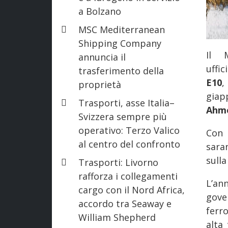
a Bolzano
MSC Mediterranean
Shipping Company
Il 
annuncia il
uffi
trasferimento della
E10
,
proprietà
giap
Trasporti, asse Italia–
Ahm
Svizzera sempre più
operativo: Terzo Valico
Con 
al centro del confronto
saran
sulla
Trasporti: Livorno
rafforza i collegamenti
L’an
cargo con il Nord Africa,
gove
accordo tra Seaway e
ferr
William Shepherd
alta