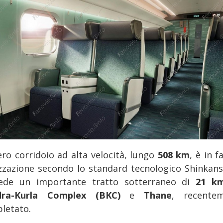
ero corridoio ad alta velocità, lungo
508 km
, è in f
izzazione secondo lo standard tecnologico Shinkans
ede un importante tratto sotterraneo di
21 k
dra-Kurla Complex (BKC)
e
Thane
, recente
letato.