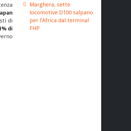
Marghera, sette
tenza
locomotive D100 salpano
Japan
per l’Africa dal terminal
sti di
FHP
1% di
verno