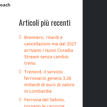
Coach
Articoli più recenti
Brennero, ritardi e
cancellazioni ma dal 2027
arrivano i nuovi Coradia
Stream senza cambio
treno
Trenord, il servizio
ferroviario genera 3,26
miliardi di euro di valore
in Lombardia
Ferrovia del Sebino,
tornano le carrozze