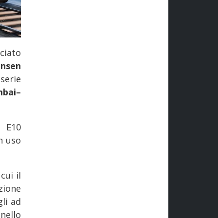
iato
ansen
serie
bai–
i E10
in uso
ui il
zione
li ad
nello