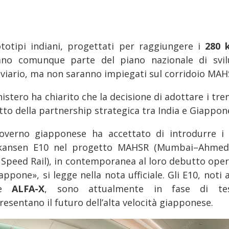
ototipi indiani, progettati per raggiungere i
280 
ano comunque parte del piano nazionale di svi
oviario, ma non saranno impiegati sul corridoio MAH
nistero ha chiarito che la decisione di adottare i tre
tto della partnership strategica tra India e Giappon
governo giapponese ha accettato di introdurre i 
kansen E10 nel progetto MAHSR (Mumbai–Ahme
 Speed Rail), in contemporanea al loro debutto oper
appone», si legge nella nota ufficiale. Gli E10, noti
me
ALFA-X
, sono attualmente in fase di te
esentano il futuro dell’alta velocità giapponese.