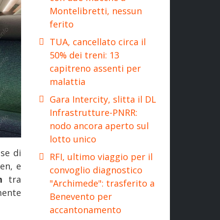
Montelibretti, nessun
ferito
TUA, cancellato circa il
50% dei treni: 13
capitreno assenti per
malattia
Gara Intercity, slitta il DL
Infrastrutture-PNRR:
nodo ancora aperto sul
lotto unico
ase di
RFI, ultimo viaggio per il
en, e
convoglio diagnostico
m
tra
"Archimede": trasferito a
mente
Benevento per
accantonamento