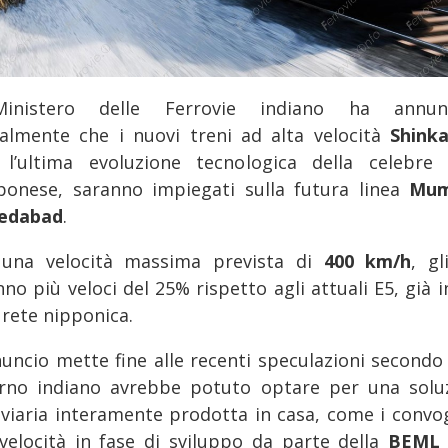
Ministero delle Ferrovie indiano ha annunc
cialmente che i nuovi treni ad alta velocità
Shink
 l’ultima evoluzione tecnologica della celebre 
ponese, saranno impiegati sulla futura linea
Mum
edabad
.
una velocità massima prevista di
400 km/h
, gl
no più veloci del 25% rispetto agli attuali E5, già 
 rete nipponica.
nuncio mette fine alle recenti speculazioni secondo c
rno indiano avrebbe potuto optare per una solu
oviaria interamente prodotta in casa, come i convog
 velocità in fase di sviluppo da parte della
BEML