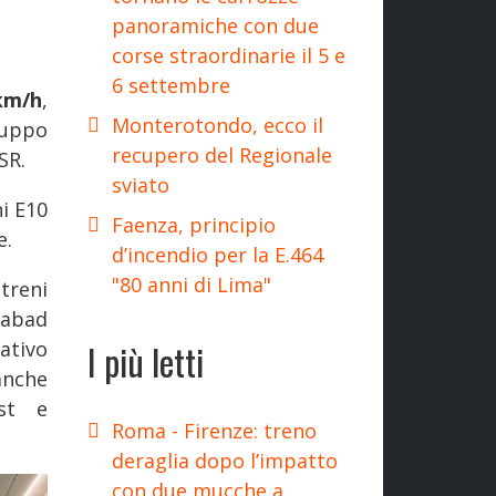
panoramiche con due
corse straordinarie il 5 e
6 settembre
km/h
,
Monterotondo, ecco il
luppo
recupero del Regionale
SR.
sviato
ni E10
Faenza, principio
e.
d’incendio per la E.464
"80 anni di Lima"
treni
dabad
I più letti
ativo
 anche
st e
Roma - Firenze: treno
deraglia dopo l’impatto
con due mucche a