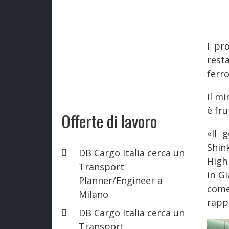
I pr
rest
ferr
Il mi
è fru
Offerte di lavoro
«Il 
Shin
DB Cargo Italia cerca un
High
Transport
in Gi
Planner/Engineer a
co
Milano
rappr
DB Cargo Italia cerca un
Transport