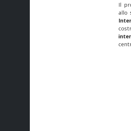
Il p
allo
Inte
cost
inte
centr