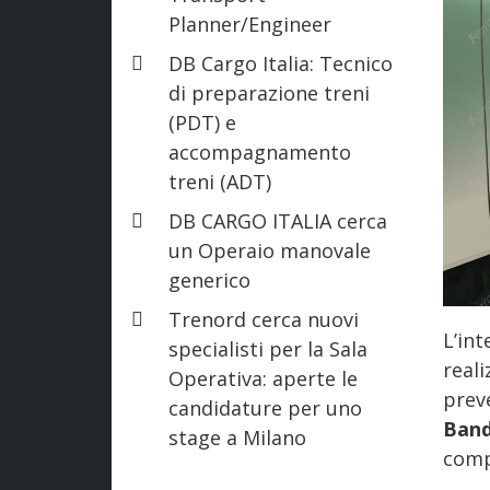
Planner/Engineer
DB Cargo Italia: Tecnico
di preparazione treni
(PDT) e
accompagnamento
treni (ADT)
DB CARGO ITALIA cerca
un Operaio manovale
generico
Trenord cerca nuovi
L’int
specialisti per la Sala
real
Operativa: aperte le
prev
candidature per uno
Ban
stage a Milano
comp