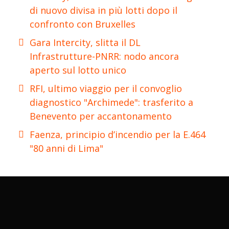
di nuovo divisa in più lotti dopo il
confronto con Bruxelles
Gara Intercity, slitta il DL
Infrastrutture-PNRR: nodo ancora
aperto sul lotto unico
RFI, ultimo viaggio per il convoglio
diagnostico "Archimede": trasferito a
Benevento per accantonamento
Faenza, principio d’incendio per la E.464
"80 anni di Lima"