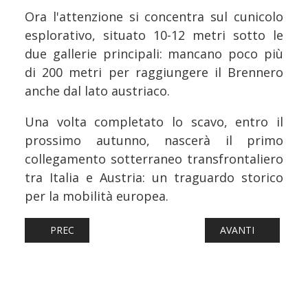
Ora l'attenzione si concentra sul cunicolo
esplorativo, situato 10-12 metri sotto le
due gallerie principali: mancano poco più
di 200 metri per raggiungere il Brennero
anche dal lato austriaco.
Una volta completato lo scavo, entro il
prossimo autunno, nascerà il primo
collegamento sotterraneo transfrontaliero
tra Italia e Austria: un traguardo storico
per la mobilità europea.
ARTICOLO PRECEDENTE: FERROVIE: PRONTE LE PRIME VE
ARTICOLO SUCCESS
PREC
AVANTI