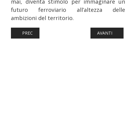
mai, diventa stimolo per immaginare un
futuro ferroviario all’altezza delle
ambizioni del territorio.
ARTICOLO PRECEDENTE: FERROVIE: SVIZZERA, MINACCIAT
ARTICOLO SUCCESS
PREC
AVANTI