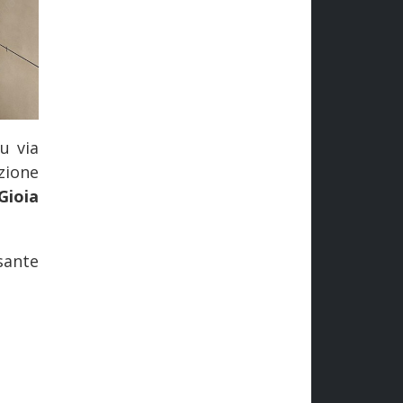
u via
zione
Gioia
sante