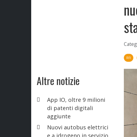
nu
st
Categ
RFI
Altre notizie
App IO, oltre 9 milioni
di patenti digitali
aggiunte
Nuovi autobus elettrici
e a idrogeno in servizio