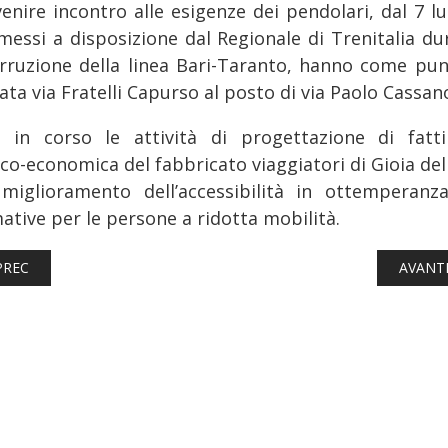
enire incontro alle esigenze dei pendolari, dal 7 lu
messi a disposizione dal Regionale di Trenitalia du
terruzione della linea Bari-Taranto, hanno come pun
ta via Fratelli Capurso al posto di via Paolo Cassan
 in corso le attività di progettazione di fattib
co-economica del fabbricato viaggiatori di Gioia del
 miglioramento dell’accessibilità in ottemperanza
ative per le persone a ridotta mobilità.
TICOLO PRECEDENTE: FERROVIE: ETR 460, LA PARABOLA DISCEN
ARTICO
PREC
AVANT