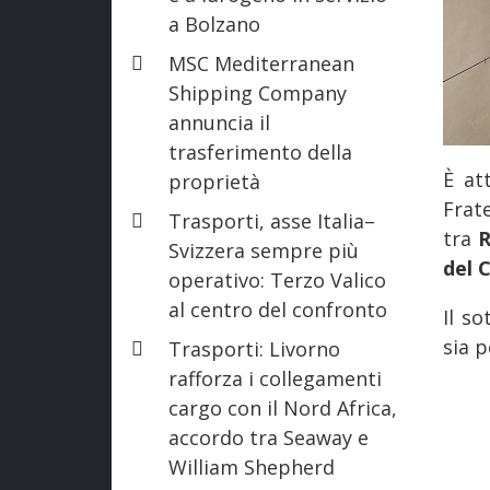
a Bolzano
MSC Mediterranean
Shipping Company
annuncia il
trasferimento della
È at
proprietà
Frat
Trasporti, asse Italia–
tra
R
Svizzera sempre più
del C
operativo: Terzo Valico
al centro del confronto
Il s
sia p
Trasporti: Livorno
rafforza i collegamenti
cargo con il Nord Africa,
accordo tra Seaway e
William Shepherd