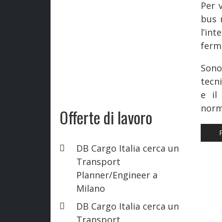
Per v
bus 
l’in
ferma
Sono
tecni
e il
norm
Offerte di lavoro
AR
DB Cargo Italia cerca un
Transport
Planner/Engineer a
Milano
DB Cargo Italia cerca un
Transport