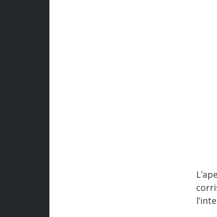
L’ap
corr
l’int