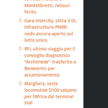
Montelibretti, nessun
ferito
Gara Intercity, slitta il DL
Infrastrutture-PNRR:
nodo ancora aperto sul
lotto unico
RFI, ultimo viaggio per il
convoglio diagnostico
"Archimede": trasferito a
Benevento per
accantonamento
Marghera, sette
locomotive D100 salpano
per l’Africa dal terminal
FHP