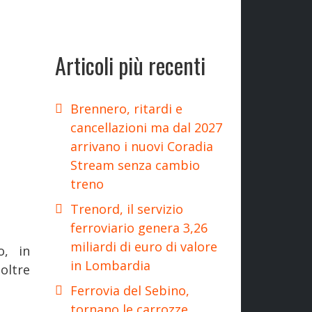
Articoli più recenti
Brennero, ritardi e
cancellazioni ma dal 2027
arrivano i nuovi Coradia
Stream senza cambio
treno
Trenord, il servizio
ferroviario genera 3,26
miliardi di euro di valore
o, in
in Lombardia
oltre
Ferrovia del Sebino,
tornano le carrozze