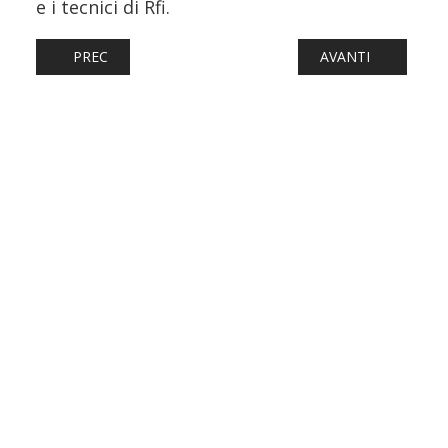
e i tecnici di Rfi.
ARTICOLO PRECEDENTE: FERROVIE: I TAF ACCANTONATI
ARTICOLO SUCCESSI
PREC
AVANTI