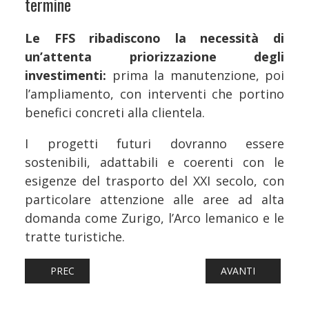
termine
Le FFS ribadiscono la necessità di
un’attenta priorizzazione degli
investimenti:
prima la manutenzione, poi
l’ampliamento, con interventi che portino
benefici concreti alla clientela.
I progetti futuri dovranno essere
sostenibili, adattabili e coerenti con le
esigenze del trasporto del XXI secolo, con
particolare attenzione alle aree ad alta
domanda come Zurigo, l’Arco lemanico e le
tratte turistiche.
ARTICOLO PRECEDENTE: FERROVIE: PONTE SULLO STRETTO
ARTICOLO SUCCESS
PREC
AVANTI