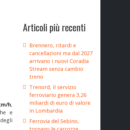
Articoli più recenti
Brennero, ritardi e
cancellazioni ma dal 2027
arrivano i nuovi Coradia
Stream senza cambio
treno
Trenord, il servizio
ferroviario genera 3,26
miliardi di euro di valore
km/h
,
in Lombardia
che e
degli
Ferrovia del Sebino,
tornano le carrozze