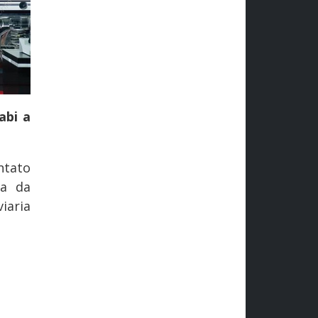
abi a
ntato
ta da
iaria