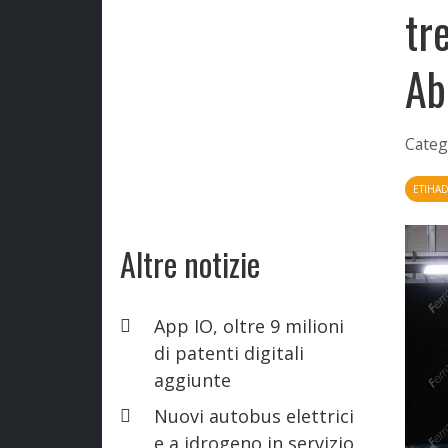
tr
Ab
Categ
ETIHAD
Altre notizie
App IO, oltre 9 milioni
di patenti digitali
aggiunte
Nuovi autobus elettrici
e a idrogeno in servizio