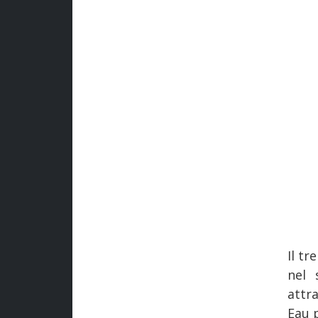
Il tr
nel 
attr
Eau p