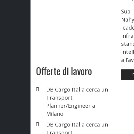
Sua 
Nahya
lead
infra
stan
int
all’a
Offerte di lavoro
AR
DB Cargo Italia cerca un
Transport
Planner/Engineer a
Milano
DB Cargo Italia cerca un
Transport