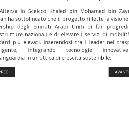
Altezza lo Sceicco Khaled bin Mohamed bin Zay
n ha sottolineato che il progetto riflette la visione
ership degli Emirati Arabi Uniti di far progredi
strutture nazionali e di elevare i servizi di mobilit
dard più elevati, inserendosi tra i leader nel tras
elligente, integrando tecnologie innovati
vanguardia in un’ottica di crescita sostenibile.
TICOLO PRECEDENTE: FERROVIE: SCIOPERO DEL 24 E 25 GENNAIO
ARTICO
PREC
AVANT