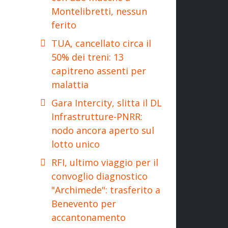
Montelibretti, nessun
ferito
TUA, cancellato circa il
50% dei treni: 13
capitreno assenti per
malattia
Gara Intercity, slitta il DL
Infrastrutture-PNRR:
nodo ancora aperto sul
lotto unico
RFI, ultimo viaggio per il
convoglio diagnostico
"Archimede": trasferito a
Benevento per
accantonamento