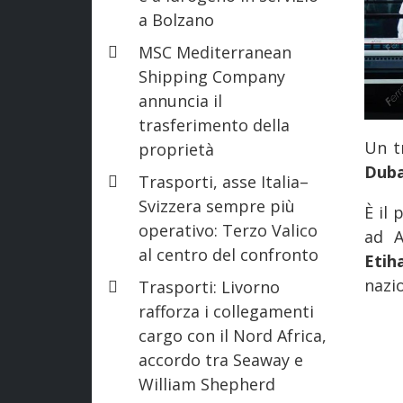
a Bolzano
MSC Mediterranean
Shipping Company
annuncia il
trasferimento della
Un t
proprietà
Duba
Trasporti, asse Italia–
Svizzera sempre più
È il
operativo: Terzo Valico
ad A
al centro del confronto
Etih
nazio
Trasporti: Livorno
rafforza i collegamenti
cargo con il Nord Africa,
accordo tra Seaway e
William Shepherd