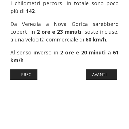
I chilometri percorsi in totale sono poco
più di
142
.
Da Venezia a Nova Gorica sarebbero
coperti in
2 ore e 23 minuti
, soste incluse,
a una velocità commerciale di
60 km/h
.
Al senso inverso in
2 ore e 20 minuti a 61
km/h
.
ARTICOLO PRECEDENTE: FERROVIE: SIENA, CONSIGLIO 
ARTICOLO SUCCESS
PREC
AVANTI