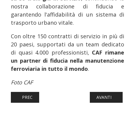
nostra collaborazione di fiducia e
garantendo l'affidabilità di un sistema di
trasporto urbano vitale.
Con oltre 150 contratti di servizio in più di
20 paesi, supportati da un team dedicato
di quasi 4.000 professionisti,
CAF rimane
un partner di fiducia nella manutenzione
ferroviaria in tutto il mondo
.
Foto CAF
ARTICOLO PRECEDENTE: FERROVIE: IL GRUPPO FS TRA I 
ARTICOLO SUCCESS
PREC
AVANTI