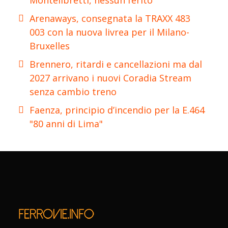
Arenaways, consegnata la TRAXX 483
003 con la nuova livrea per il Milano-
Bruxelles
Brennero, ritardi e cancellazioni ma dal
2027 arrivano i nuovi Coradia Stream
senza cambio treno
Faenza, principio d’incendio per la E.464
"80 anni di Lima"