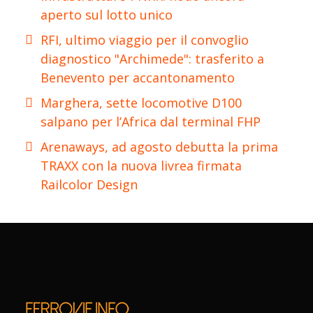
aperto sul lotto unico
RFI, ultimo viaggio per il convoglio
diagnostico "Archimede": trasferito a
Benevento per accantonamento
Marghera, sette locomotive D100
salpano per l’Africa dal terminal FHP
Arenaways, ad agosto debutta la prima
TRAXX con la nuova livrea firmata
Railcolor Design