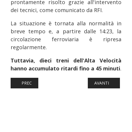
prontamente risolto grazie all'intervento
dei tecnici, come comunicato da RFI.
La situazione è tornata alla normalità in
breve tempo e, a partire dalle 14:23, la
circolazione ferroviaria è ripresa
regolarmente.
Tuttavia, dieci treni dell'Alta Velocità
hanno accumulato ritardi fino a 45 minuti
.
ARTICOLO PRECEDENTE: FERROVIE: NAPOLI CAMPI FLEGR
ARTICOLO SUCCESSI
PREC
AVANTI