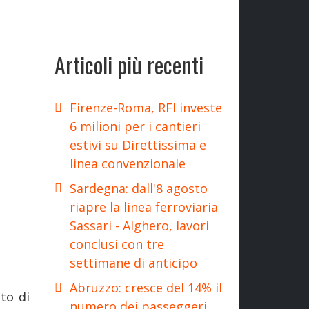
Articoli più recenti
Firenze-Roma, RFI investe
6 milioni per i cantieri
estivi su Direttissima e
linea convenzionale
Sardegna: dall'8 agosto
riapre la linea ferroviaria
Sassari - Alghero, lavori
conclusi con tre
settimane di anticipo
Abruzzo: cresce del 14% il
to di
numero dei passeggeri