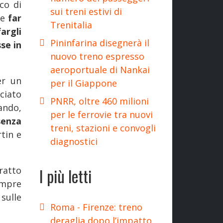
ico di
sui treni estivi di
se
far
Trenitalia
argli
Pininfarina disegnerà il
sse in
nuovo treno espresso
aeroportuale di Nankai
er un
per il Giappone
ciato
PNRR, oltre 460 milioni
ando,
per le ferrovie tra nuovi
senza
treni, stazioni e convogli
tin e
diagnostici
I più letti
ratto
empre
sulle
Roma - Firenze: treno
deraglia dopo l’impatto