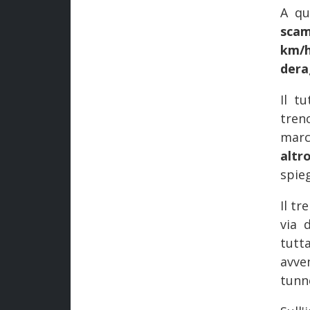
A qu
scam
km/
dera
Il t
tren
marc
altr
spieg
Il tr
via 
tutt
avve
tunne