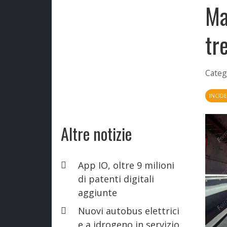
Ma
tr
Categ
INCIDE
Altre notizie
App IO, oltre 9 milioni
di patenti digitali
aggiunte
Nuovi autobus elettrici
e a idrogeno in servizio