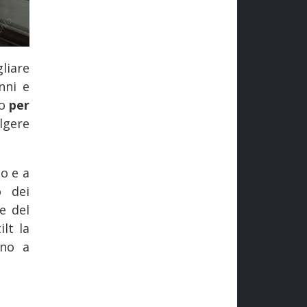
liare
nni e
lo
per
lgere
o e a
o dei
ne del
lt la
rno a