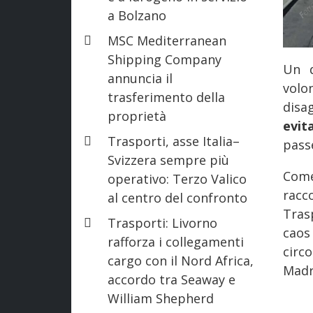
a Bolzano
MSC Mediterranean
Shipping Company
Un d
annuncia il
volo
trasferimento della
disag
proprietà
evit
Trasporti, asse Italia–
passe
Svizzera sempre più
Come
operativo: Terzo Valico
racc
al centro del confronto
Tras
Trasporti: Livorno
caos
rafforza i collegamenti
circ
cargo con il Nord Africa,
Madr
accordo tra Seaway e
William Shepherd