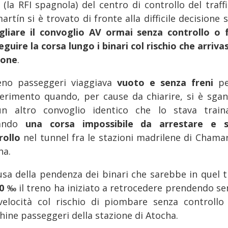
F
(la RFI spagnola) del centro di controllo del traff
rtín si è trovato di fronte alla difficile decisione 
gliare il convoglio AV ormai senza controllo o f
guire la corsa lungo i binari col rischio che arriva
ione
.
reno passeggeri viaggiava
vuoto e senza freni
p
ferimento quando, per cause da chiarire, si è sgan
n altro convoglio identico che lo stava train
iando
una corsa impossibile da arrestare e 
rollo
nel tunnel fra le stazioni madrilene di Chamar
ha.
usa della pendenza dei binari che sarebbe in quel t
30 ‰
il treno ha iniziato a retrocedere prendendo s
velocità col rischio di piombare senza controllo 
hine passeggeri della stazione di Atocha.