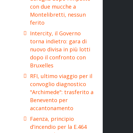
con due mucche a
Montelibretti, nessun
ferito
Intercity, il Governo
torna indietro: gara di
nuovo divisa in più lotti
dopo il confronto con
Bruxelles
RFI, ultimo viaggio per il
convoglio diagnostico
"Archimede": trasferito a
Benevento per
accantonamento
Faenza, principio
d’incendio per la E.464