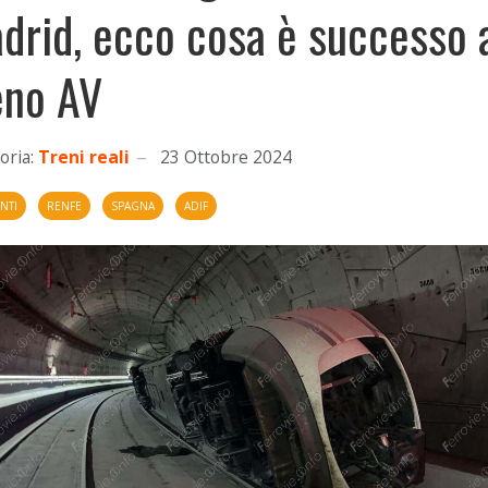
drid, ecco cosa è successo 
eno AV
oria:
Treni reali
23 Ottobre 2024
NTI
RENFE
SPAGNA
ADIF