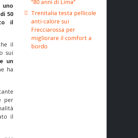
"80 anni di Lima"
o
uno
Trenitalia testa pellicole
di 50
anti-calore sui
o il
Frecciarossa per
migliorare il comfort a
he il
bordo
o sui
se un
me ha
rtante
e per
alità
to il