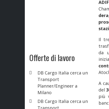
ADI
Chama
dera
prose
staz
Il t
tras
da u
Offerte di lavoro
iniz
cont
Atoc
DB Cargo Italia cerca un
Transport
A ca
Planner/Engineer a
del
Milano
più 
DB Cargo Italia cerca un
banc
Transport