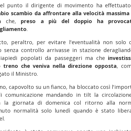
el punto il dirigente di movimento ha effettuat
bio scambio da affrontare alla velocità massima 
h
che,
preso a più del doppio ha provocat
gliamento
.
utto, peraltro, per evitare l'eventualità non solo c
o senza controllo arrivasse in stazione deragliand
iapiedi popolati da passeggeri ma che
investis
o treno che veniva nella direzione opposta
, co
ato il Ministro.
eno, capovolto su un fianco, ha bloccato così l'impo
di comunicazione mandando in tilt la circolazion
a la giornata di domenica col ritorno alla norm
nuto normalità solo lunedì quando è stato libera
l.