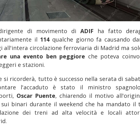
irigente di movimento di
ADIF
ha fatto derag
ntariamente il
114
qualche giorno fa causando da
i all'intera circolazione ferroviaria di Madrid ma so
are una evento ben peggiore
che poteva coinvo
ggeri e stazioni.
 si ricorderà, tutto è successo nella serata di sabat
ontare l'accaduto è stato il ministro spagnol
porti,
Oscar Puente
, chiarendo il motivo all'origi
 sui binari durante il weekend che ha mandato il ti
olazione dei treni ad alta velocità e locali atto
id.