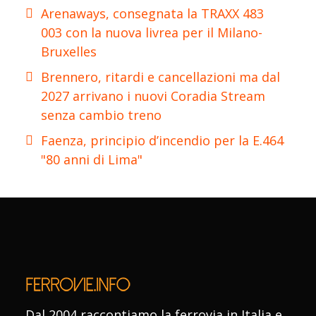
Arenaways, consegnata la TRAXX 483
003 con la nuova livrea per il Milano-
Bruxelles
Brennero, ritardi e cancellazioni ma dal
2027 arrivano i nuovi Coradia Stream
senza cambio treno
Faenza, principio d’incendio per la E.464
"80 anni di Lima"
Dal 2004 raccontiamo la ferrovia in Italia e