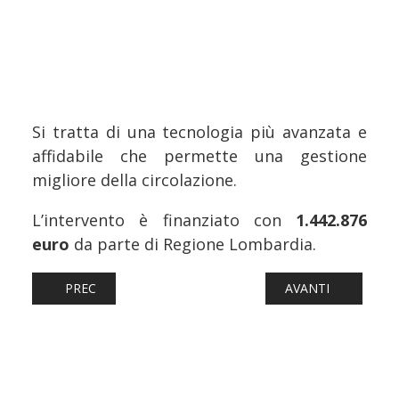
Si tratta di una tecnologia più avanzata e
affidabile che permette una gestione
migliore della circolazione.
L’intervento è finanziato con
1.442.876
euro
da parte di Regione Lombardia.
ARTICOLO PRECEDENTE: FERROVIE: PORTO DI RAVENNA, 
ARTICOLO SUCCESSI
PREC
AVANTI