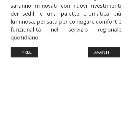
saranno rinnovati con nuovi rivestimenti
dei sedili e una palette cromatica più
luminosa, pensata per coniugare comfort e
funzionalità nel servizio regionale
quotidiano.
ARTICOLO PRECEDENTE: FERROVIE: SCONTRO FRA TRENI 
ARTICOLO SUCCESSI
PREC
AVANTI