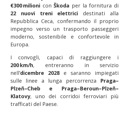
€300 milioni
con
Škoda
per la fornitura di
22 nuovi treni elettrici
destinati alla
Repubblica Ceca, confermando il proprio
impegno verso un trasporto passeggeri
moderno, sostenibile e confortevole in
Europa.
I convogli, capaci di raggiungere i
200 km/h
, entreranno in servizio
nell’
dicembre 2028
e saranno impiegati
sulle linee a lunga percorrenza
Praga–
Plzeň–Cheb e Praga–Beroun–Plzeň–
Klatovy
, uno dei corridoi ferroviari più
trafficati del Paese.