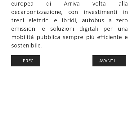
europea di Arriva volta alla
decarbonizzazione, con investimenti in
treni elettrici e ibridi, autobus a zero
emissioni e soluzioni digitali per una
mobilità pubblica sempre più efficiente e
sostenibile.
ARTICOLO PRECEDENTE: FERROVIE: FLIRT AKKU, LA MO
ARTICOLO SUCCESS
PREC
AVANTI