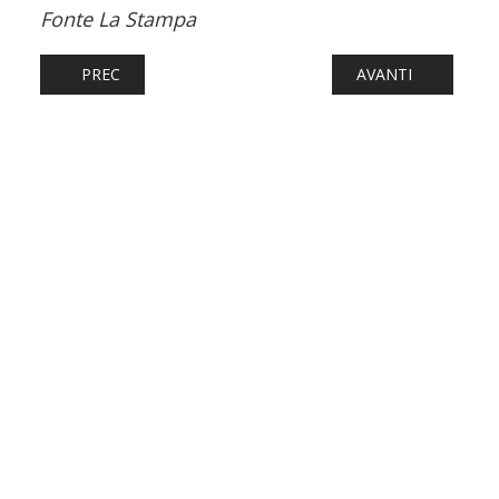
Fonte La Stampa
ARTICOLO PRECEDENTE: FERROVIE: TITAGARH FIREMA, N
ARTICOLO SUCCESS
PREC
AVANTI