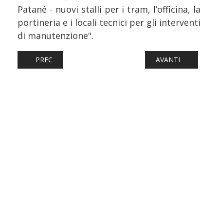
Patané - nuovi stalli per i tram, l’officina, la
portineria e i locali tecnici per gli interventi
di manutenzione".
ARTICOLO PRECEDENTE: TRAM: INAUGURATI I CANTIERI 
ARTICOLO SUCCESS
PREC
AVANTI