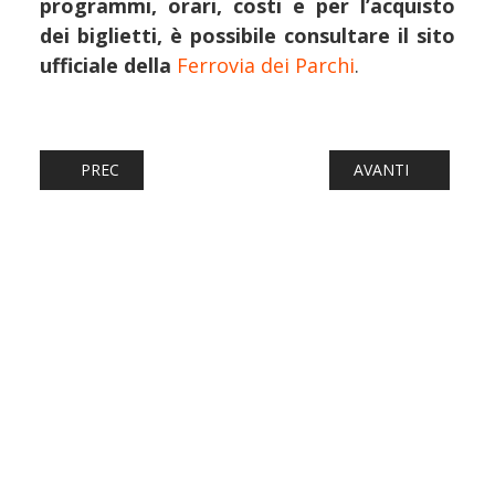
programmi, orari, costi e per l’acquisto
dei biglietti, è possibile consultare il sito
ufficiale della
Ferrovia dei Parchi
.
ARTICOLO PRECEDENTE: FERROVIE: IL "BELLA-ITALIA-EXP
ARTICOLO SUCCESS
PREC
AVANTI