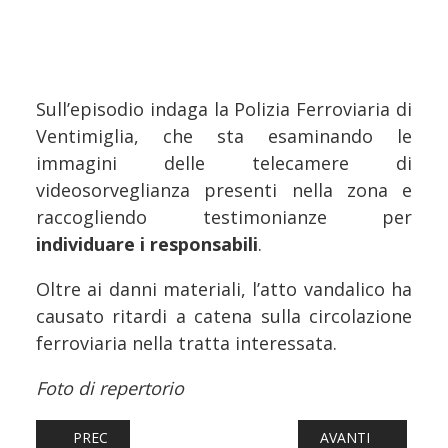
Sull’episodio indaga la Polizia Ferroviaria di
Ventimiglia, che sta esaminando le
immagini delle telecamere di
videosorveglianza presenti nella zona e
raccogliendo testimonianze per
individuare i responsabili
.
Oltre ai danni materiali, l’atto vandalico ha
causato ritardi a catena sulla circolazione
ferroviaria nella tratta interessata.
Foto di repertorio
ARTICOLO PRECEDENTE: FERROVIE: OPERAIO MORTO INVE
ARTICOLO SUCCESS
PREC
AVANTI