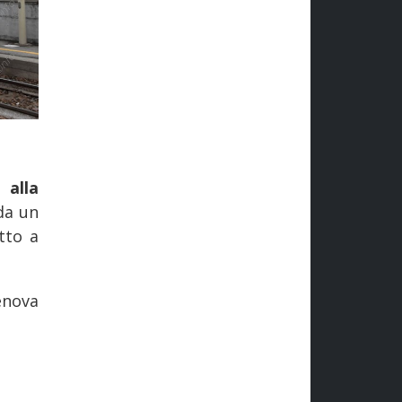
 alla
da un
tto a
enova