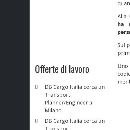
quan
Alla 
ha r
pers
Sul p
primi
Offerte di lavoro
Uno d
codi
mentr
DB Cargo Italia cerca un
Transport
Planner/Engineer a
Milano
DB Cargo Italia cerca un
Transport