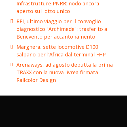
Infrastrutture-PNRR: nodo ancora
aperto sul lotto unico
RFI, ultimo viaggio per il convoglio
diagnostico "Archimede": trasferito a
Benevento per accantonamento
Marghera, sette locomotive D100
salpano per l’Africa dal terminal FHP
Arenaways, ad agosto debutta la prima
TRAXX con la nuova livrea firmata
Railcolor Design