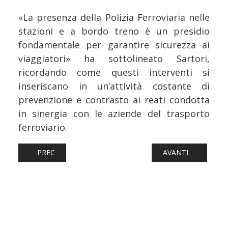
«La presenza della Polizia Ferroviaria nelle
stazioni e a bordo treno è un presidio
fondamentale per garantire sicurezza ai
viaggiatori» ha sottolineato Sartori,
ricordando come questi interventi si
inseriscano in un’attività costante di
prevenzione e contrasto ai reati condotta
in sinergia con le aziende del trasporto
ferroviario.
ARTICOLO PRECEDENTE: FERROVIE: BRENNERO, TRAGEDIA
ARTICOLO SUCCESS
PREC
AVANTI