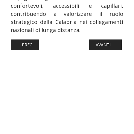
confortevoli, accessibili e capillari,
contribuendo a valorizzare il ruolo
strategico della Calabria nei collegamenti
nazionali di lunga distanza.
ARTICOLO PRECEDENTE: AUTOBUS: BUSITALIA, I SERVIZI
ARTICOLO SUCCESS
PREC
AVANTI