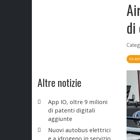
Ai
di
Categ
ITA AI
Altre notizie
App IO, oltre 9 milioni
di patenti digitali
aggiunte
Nuovi autobus elettrici
e a idrogeno in servizio