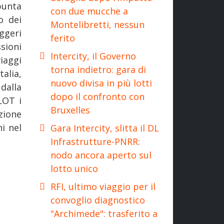
punta
con due mucche a
o dei
Montelibretti, nessun
ggeri
ferito
sioni
Intercity, il Governo
iaggi
torna indietro: gara di
talia,
nuovo divisa in più lotti
 dalla
dopo il confronto con
LOT i
Bruxelles
zione
i nel
Gara Intercity, slitta il DL
Infrastrutture-PNRR:
nodo ancora aperto sul
lotto unico
RFI, ultimo viaggio per il
convoglio diagnostico
"Archimede": trasferito a