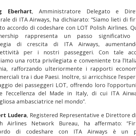
g Eberhart
, Amministratore Delegato e Dire
ale di ITA Airways, ha dichiarato: “Siamo lieti di f
to accordo di codeshare con LOT Polish Airlines. Q
nership rappresenta un passo significativo 
tegia di crescita di ITA Airways, aumentan
ettività per i nostri passeggeri. Con tale ac
iamo una rotta privilegiata e conveniente tra l’Itali
nia, rafforzando ulteriormente i rapporti econom
rciali tra i due Paesi. Inoltre, si arricchisce l’espe
iaggio dei passeggeri LOT, offrendo loro l’opportuni
re l’eccellenza del Made in Italy, di cui ITA Airw
gliosa ambasciatrice nel mondo”.
rt Ludera
, Registered Representative e Direttore d
sh Airlines Network Bureau, ha affermato: “Fi
ccordo di codeshare con ITA Airways è un p