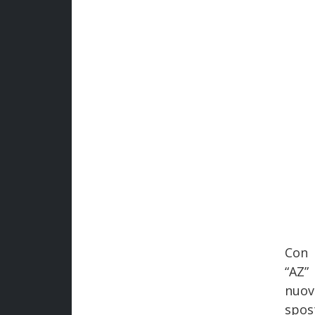
Con 
“AZ”
nuov
spost