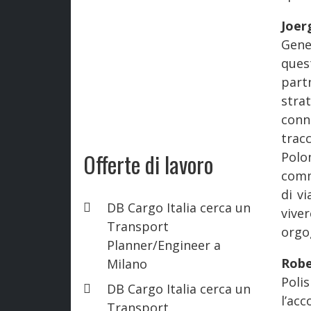
Joer
Gener
ques
part
stra
conn
tracc
Offerte di lavoro
Polo
comme
di v
DB Cargo Italia cerca un
vive
Transport
orgo
Planner/Engineer a
Robe
Milano
Poli
DB Cargo Italia cerca un
l’a
Transport