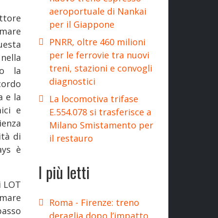
aeroportuale di Nankai
ttore
per il Giappone
irmare
PNRR, oltre 460 milioni
uesta
per le ferrovie tra nuovi
nella
treni, stazioni e convogli
do la
diagnostici
cordo
a e la
La locomotiva trifase
ici e
E.554.078 si trasferisce a
rienza
Milano Smistamento per
tà di
il restauro
ays è
I più letti
i LOT
rmare
Roma - Firenze: treno
asso
deraglia dopo l’impatto