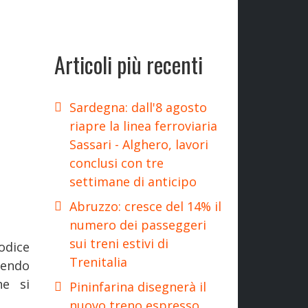
Articoli più recenti
Sardegna: dall'8 agosto
riapre la linea ferroviaria
Sassari - Alghero, lavori
conclusi con tre
settimane di anticipo
Abruzzo: cresce del 14% il
numero dei passeggeri
sui treni estivi di
odice
Trenitalia
rendo
he si
Pininfarina disegnerà il
nuovo treno espresso