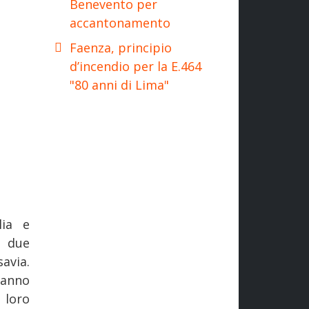
Benevento per
accantonamento
Faenza, principio
d’incendio per la E.464
"80 anni di Lima"
lia e
e due
avia.
ranno
 loro