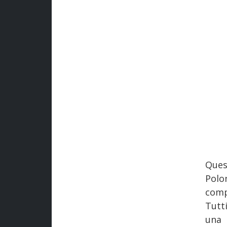
Ques
Polo
comp
Tutt
una 