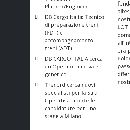
fond
Planner/Engineer
all’
DB Cargo Italia: Tecnico
nost
di preparazione treni
LOT 
(PDT) e
dome
accompagnamento
all’i
treni (ADT)
ora p
Polo
DB CARGO ITALIA cerca
pass
un Operaio manovale
offe
generico
nost
Trenord cerca nuovi
specialisti per la Sala
Operativa: aperte le
candidature per uno
stage a Milano