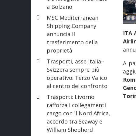
a Bolzano
MSC Mediterranean
Shipping Company
ITA 
annuncia il
Airli
trasferimento della
annun
proprietà
Trasporti, asse Italia–
A pa
Svizzera sempre più
aggi
operativo: Terzo Valico
Ro
al centro del confronto
Gen
Tori
Trasporti: Livorno
rafforza i collegamenti
cargo con il Nord Africa,
accordo tra Seaway e
William Shepherd