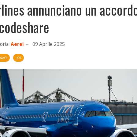
rlines annunciano un accord
 codeshare
oria:
Aerei
09 Aprile 2025
RWAYS
LOT