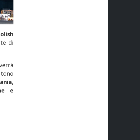
olish
te di
verrà
ttono
ania,
me e