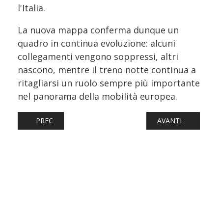
l'Italia.
La nuova mappa conferma dunque un
quadro in continua evoluzione: alcuni
collegamenti vengono soppressi, altri
nascono, mentre il treno notte continua a
ritagliarsi un ruolo sempre più importante
nel panorama della mobilità europea.
ARTICOLO PRECEDENTE: SIENA-ROMA, ALLO STUDIO NUO
ARTICOLO SUCCES
PREC
AVANTI