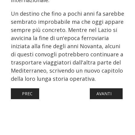
Un destino che fino a pochi anni fa sarebbe
sembrato improbabile ma che oggi appare
sempre più concreto. Mentre nel Lazio si
avvicina la fine di un'epoca ferroviaria
iniziata alla fine degli anni Novanta, alcuni
di questi convogli potrebbero continuare a
trasportare viaggiatori dall'altra parte del
Mediterraneo, scrivendo un nuovo capitolo
della loro lunga storia operativa.
ARTICOLO PRECEDENTE: INVESTITI 170 MILIONI NEI NUOV
ARTICOLO SUCCESS
PREC
AVANTI