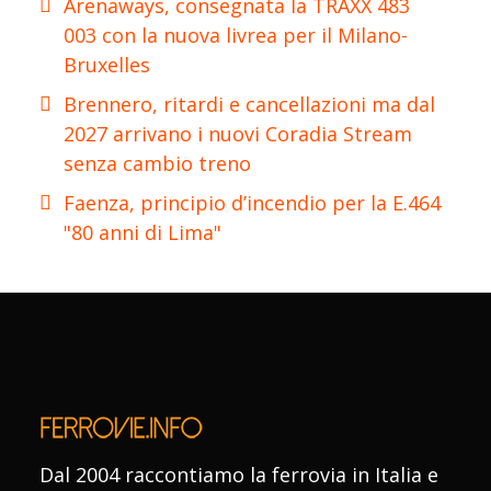
Arenaways, consegnata la TRAXX 483
003 con la nuova livrea per il Milano-
Bruxelles
Brennero, ritardi e cancellazioni ma dal
2027 arrivano i nuovi Coradia Stream
senza cambio treno
Faenza, principio d’incendio per la E.464
"80 anni di Lima"
Dal 2004 raccontiamo la ferrovia in Italia e