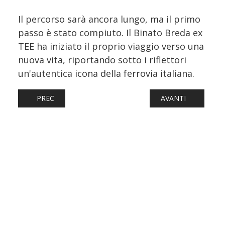
Il percorso sarà ancora lungo, ma il primo
passo è stato compiuto. Il Binato Breda ex
TEE ha iniziato il proprio viaggio verso una
nuova vita, riportando sotto i riflettori
un'autentica icona della ferrovia italiana.
ARTICOLO PRECEDENTE: CASTELFRANCO EMILIA PROSE
ARTICOLO SUCCESS
PREC
AVANTI