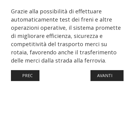
Grazie alla possibilità di effettuare
automaticamente test dei freni e altre
operazioni operative, il sistema promette
di migliorare efficienza, sicurezza e
competitività del trasporto merci su
rotaia, favorendo anche il trasferimento
delle merci dalla strada alla ferrovia.
ARTICOLO PRECEDENTE: FERROTRAMVIARIA, DAL 15 MARZ
ARTICOLO SUCCESS
PREC
AVANTI