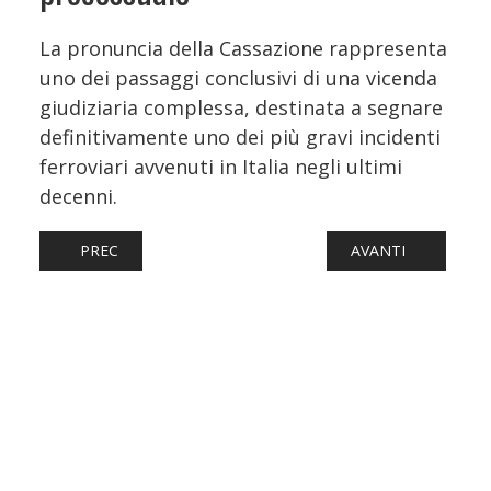
La pronuncia della Cassazione rappresenta
uno dei passaggi conclusivi di una vicenda
giudiziaria complessa, destinata a segnare
definitivamente uno dei più gravi incidenti
ferroviari avvenuti in Italia negli ultimi
decenni.
ARTICOLO PRECEDENTE: CALABRIA, DA METÀ LUGLIO ARR
ARTICOLO SUCCESS
PREC
AVANTI