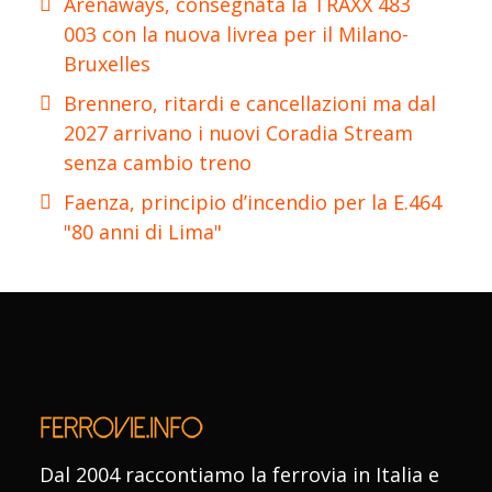
Arenaways, consegnata la TRAXX 483
003 con la nuova livrea per il Milano-
Bruxelles
Brennero, ritardi e cancellazioni ma dal
2027 arrivano i nuovi Coradia Stream
senza cambio treno
Faenza, principio d’incendio per la E.464
"80 anni di Lima"
Dal 2004 raccontiamo la ferrovia in Italia e