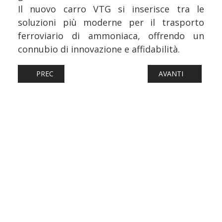
Il nuovo carro VTG si inserisce tra le
soluzioni più moderne per il trasporto
ferroviario di ammoniaca, offrendo un
connubio di innovazione e affidabilità.
ARTICOLO PRECEDENTE: FERROVIE: DAL 15 GIUGNO CHIU
ARTICOLO SUCCESS
PREC
AVANTI