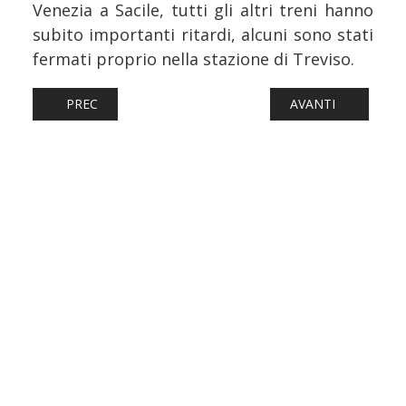
Venezia a Sacile, tutti gli altri treni hanno
subito importanti ritardi, alcuni sono stati
fermati proprio nella stazione di Treviso.
ARTICOLO PRECEDENTE: FERROVIE: ASSO, AL VIA I LAVOR
ARTICOLO SUCCESSI
PREC
AVANTI