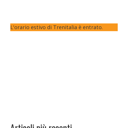
L'orario estivo di Trenitalia è entrato.
Articoli più recenti