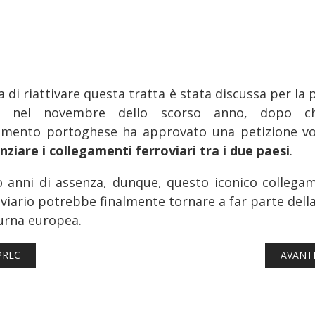
a di riattivare questa tratta è stata discussa per la
ta nel novembre dello scorso anno, dopo ch
amento portoghese ha approvato una petizione vo
nziare i collegamenti ferroviari tra i due paesi
.
 anni di assenza, dunque, questo iconico collega
oviario potrebbe finalmente tornare a far parte della
urna europea.
TICOLO PRECEDENTE: FERROVIE: ECCO TUTTE LE LINEE DOVE I T
ARTICO
PREC
AVANT