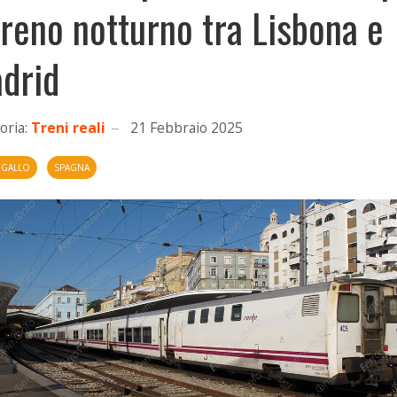
 treno notturno tra Lisbona e
drid
oria:
Treni reali
21 Febbraio 2025
GALLO
SPAGNA