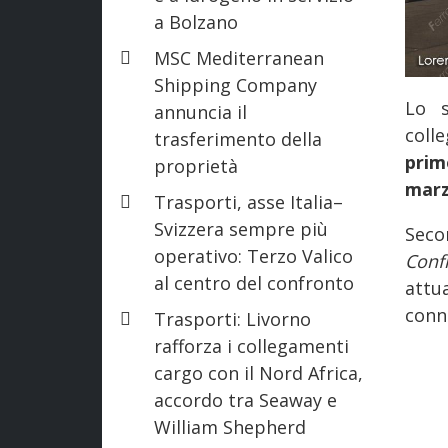
a Bolzano
MSC Mediterranean
Shipping Company
Lo 
annuncia il
coll
trasferimento della
prim
proprietà
marz
Trasporti, asse Italia–
Svizzera sempre più
Sec
operativo: Terzo Valico
Conf
al centro del confronto
attu
conne
Trasporti: Livorno
rafforza i collegamenti
cargo con il Nord Africa,
accordo tra Seaway e
William Shepherd