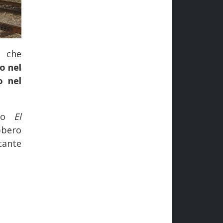
o che
o nel
o nel
olo
El
bbero
tante