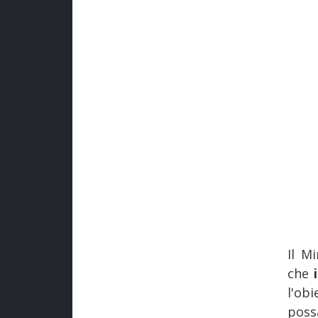
Il M
che
l'obi
possa