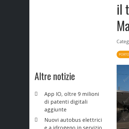
il
Ma
Categ
PORTO
Altre notizie
App IO, oltre 9 milioni
di patenti digitali
aggiunte
Nuovi autobus elettrici
e a idrogeno in servizio