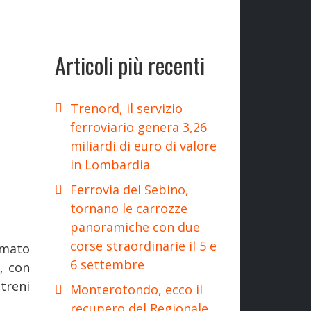
Articoli più recenti
Trenord, il servizio
ferroviario genera 3,26
miliardi di euro di valore
in Lombardia
Ferrovia del Sebino,
tornano le carrozze
panoramiche con due
corse straordinarie il 5 e
rmato
6 settembre
o
, con
 treni
Monterotondo, ecco il
recupero del Regionale