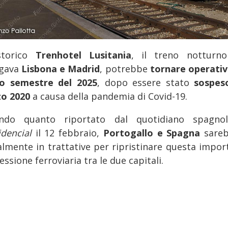
storico
Trenhotel Lusitania
, il treno notturn
egava
Lisbona e Madrid
, potrebbe
tornare operativ
o semestre del 2025
, dopo essere stato
sospes
o 2020
a causa della pandemia di Covid-19.
ondo quanto riportato dal quotidiano spagn
idencial
il 12 febbraio,
Portogallo e Spagna
sare
almente in trattative per ripristinare questa impor
ssione ferroviaria tra le due capitali.