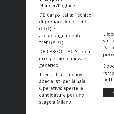
Planner/Engineer
DB Cargo Italia: Tecnico
di preparazione treni
(PDT) e
L'ide
accompagnamento
vol
treni (ADT)
Parl
DB CARGO ITALIA cerca
pote
un Operaio manovale
generico
Dopo
ferr
Trenord cerca nuovi
nott
specialisti per la Sala
Operativa: aperte le
AR
candidature per uno
stage a Milano