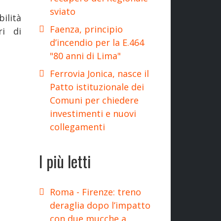
sviato
ilità
Faenza, principio
ri di
d’incendio per la E.464
"80 anni di Lima"
Ferrovia Jonica, nasce il
Patto istituzionale dei
Comuni per chiedere
investimenti e nuovi
collegamenti
I più letti
Roma - Firenze: treno
deraglia dopo l’impatto
con due mucche a