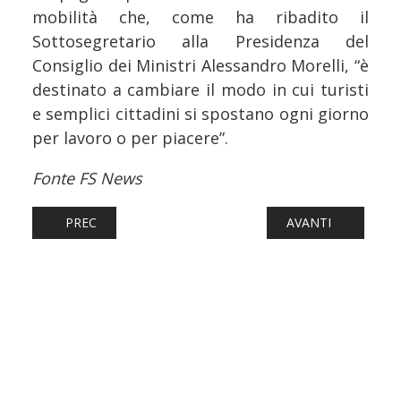
mobilità che, come ha ribadito il
Sottosegretario alla Presidenza del
Consiglio dei Ministri Alessandro Morelli, “è
destinato a cambiare il modo in cui turisti
e semplici cittadini si spostano ogni giorno
per lavoro o per piacere”.
Fonte FS News
ARTICOLO PRECEDENTE: FERROVIE: FRECCIAROSSA MAIN P
ARTICOLO SUCCESS
PREC
AVANTI