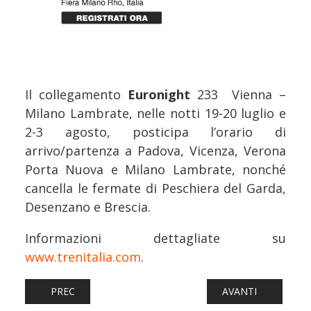
Il collegamento
Euronight
233 Vienna –
Milano Lambrate, nelle notti 19-20 luglio e
2-3 agosto, posticipa l’orario di
arrivo/partenza a Padova, Vicenza, Verona
Porta Nuova e Milano Lambrate, nonché
cancella le fermate di Peschiera del Garda,
Desenzano e Brescia.
Informazioni dettagliate su
www.trenitalia.com
.
ARTICOLO PRECEDENTE: FERROVIE: OSPEDALI SU ROTAIE, 
ARTICOLO SUCCESS
PREC
AVANTI