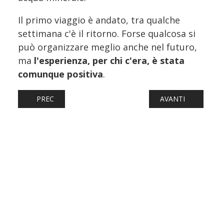
Il primo viaggio è andato, tra qualche
settimana c'è il ritorno. Forse qualcosa si
può organizzare meglio anche nel futuro,
ma
l'esperienza, per chi c'era, è stata
comunque positiva
.
ARTICOLO PRECEDENTE: FERROVIE: GUASTO A ROMA SM
ARTICOLO SUCCESS
PREC
AVANTI