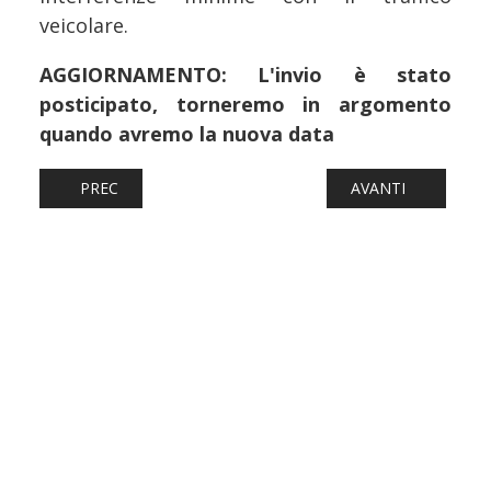
veicolare.
AGGIORNAMENTO: L'invio è stato
posticipato, torneremo in argomento
quando avremo la nuova data
ARTICOLO PRECEDENTE: FERROVIE: MOLISE ISOLATO, MO
ARTICOLO SUCCESS
PREC
AVANTI