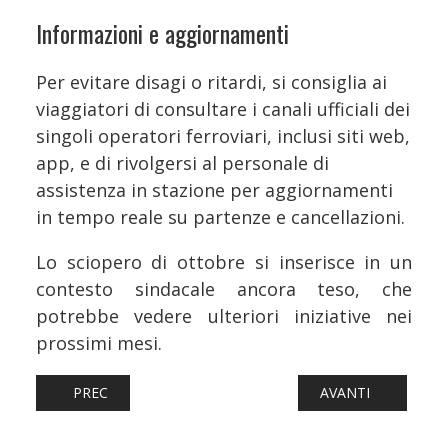
Informazioni e aggiornamenti
Per evitare disagi o ritardi, si consiglia ai
viaggiatori di consultare i canali ufficiali dei
singoli operatori ferroviari, inclusi siti web,
app, e di rivolgersi al personale di
assistenza in stazione per aggiornamenti
in tempo reale su partenze e cancellazioni.
Lo sciopero di ottobre si inserisce in un
contesto sindacale ancora teso, che
potrebbe vedere ulteriori iniziative nei
prossimi mesi.
ARTICOLO PRECEDENTE: FERROVIE: LAVORI A NAPOLI CAMP
ARTICOLO SUCCESS
PREC
AVANTI