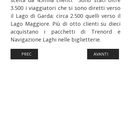
3.500 i viaggiatori che si sono diretti verso
il Lago di Garda; circa 2.500 quelli verso il
Lago Maggiore. Più di otto clienti su dieci
acquistano i pacchetti di Trenord e
Navigazione Laghi nelle biglietterie.
ARTICOLO PRECEDENTE: FERROVIE: LAVORI TRA NOVARA E
ARTICOLO SUCCESS
PREC
AVANTI