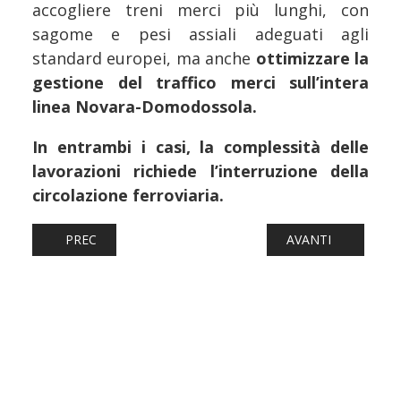
accogliere treni merci più lunghi, con
sagome e pesi assiali adeguati agli
standard europei, ma anche
ottimizzare la
gestione del traffico merci sull’intera
linea Novara-Domodossola.
In entrambi i casi, la complessità delle
lavorazioni richiede l’interruzione della
circolazione ferroviaria.
ARTICOLO PRECEDENTE: FERROVIE: LINEA DEL BRENNER
ARTICOLO SUCCESS
PREC
AVANTI