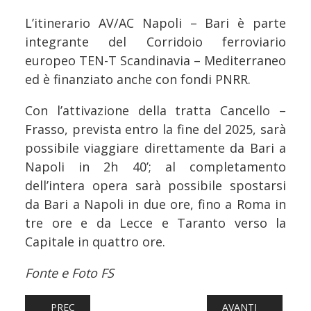
L’itinerario AV/AC Napoli – Bari è parte
integrante del Corridoio ferroviario
europeo TEN-T Scandinavia – Mediterraneo
ed è finanziato anche con fondi PNRR.
Con l’attivazione della tratta Cancello –
Frasso, prevista entro la fine del 2025, sarà
possibile viaggiare direttamente da Bari a
Napoli in 2h 40’; al completamento
dell’intera opera sarà possibile spostarsi
da Bari a Napoli in due ore, fino a Roma in
tre ore e da Lecce e Taranto verso la
Capitale in quattro ore.
Fonte e Foto FS
ARTICOLO PRECEDENTE: FERROVIE: EIF INVESTE 75 MILI
ARTICOLO SUCCESS
PREC
AVANTI